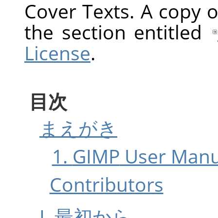
Cover Texts. A copy of
the section entitled
License
.
目次
まえがき
1.
GIMP
User Manu
Contributors
I. 最初から