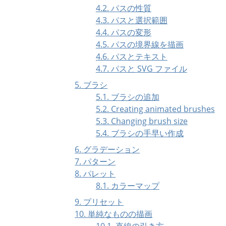
4.2. パスの性質
4.3. パスと選択範囲
4.4. パスの変形
4.5. パスの境界線を描画
4.6. パスとテキスト
4.7. パスと
SVG
ファイル
5. ブラシ
5.1. ブラシの追加
5.2. Creating animated brushes
5.3. Changing brush size
5.4. ブラシの手早い作成
6. グラデーション
7. パターン
8. パレット
8.1. カラーマップ
9. プリセット
10. 単純なものの描画
10.1. 直線の引き方