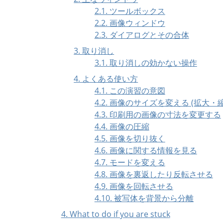
2.1. ツールボックス
2.2. 画像ウィンドウ
2.3. ダイアログとその合体
3. 取り消し
3.1. 取り消しの効かない操作
4. よくある使い方
4.1. この演習の意図
4.2. 画像のサイズを変える (拡大・
4.3. 印刷用の画像の寸法を変更する
4.4. 画像の圧縮
4.5. 画像を切り抜く
4.6. 画像に関する情報を見る
4.7. モードを変える
4.8. 画像を裏返したり反転させる
4.9. 画像を回転させる
4.10. 被写体を背景から分離
4. What to do if you are stuck