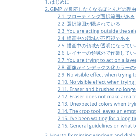
1. はじめに
2.
GIMP
が反応しなくなるほとんどの理
2.1. フローティング選択範囲がある
2.2. 選択範囲が隠されている
2.3. You are acting outside the sel
2.4. 描画中の領域が不可視である
2.5. 描画中の領域が透明になってい
2.6. レイヤーの領域外で作業してい
2.7. You are trying to act on a lay
2.8. 画像がインデックス化カラー
2.9. No visible effect when trying 
2.10. No visible effect when trying
2.11. Eraser and brushes no longe
2.12. Eraser does not make area 
2.13. Unexpected colors when tryi
2.14. The crop tool leaves an empt
2.15. I've been waiting for a long
2.16. General guidelines on what t
3. How to fix missing windows and dialo