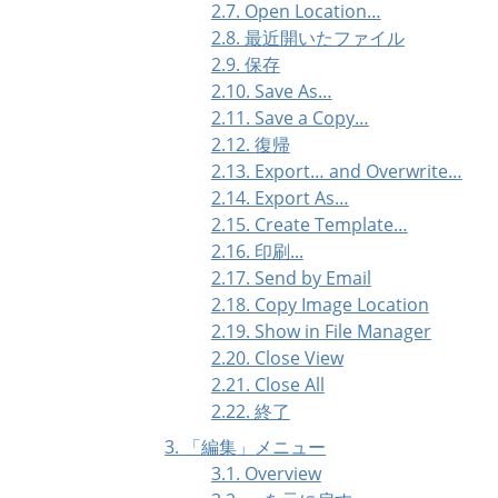
2.7. Open Location…
2.8. 最近開いたファイル
2.9. 保存
2.10. Save As…
2.11. Save a Copy…
2.12. 復帰
2.13. Export… and Overwrite…
2.14. Export As…
2.15. Create Template…
2.16. 印刷...
2.17. Send by Email
2.18. Copy Image Location
2.19. Show in File Manager
2.20. Close View
2.21. Close All
2.22. 終了
3.
「
編集
」
メニュー
3.1. Overview