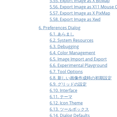
5.55. Export Image as X BitMap
5.56. Export Image as X11 Mouse 
5.57. Export Image as X PixMap
5.58. Export Image as Xwd
6. Preferences Dialog
6.1. あらまし
6.2. System Resources
6.3. Debugging
6.4. Color Management
6.5. Image Import and Export
6.6. Experimental Playground
6.7. Tool Options
6.8. 新しい画像作成時の初期設定
6.9. グリッドの設定
6.10. Interface
6.11. テーマ
6.12. Icon Theme
6.13. ツールボックス
6.14. Dialog Defaults