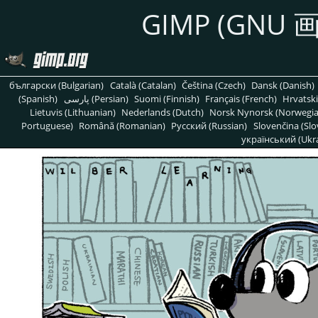
GIMP
(
GNU
画
български (Bulgarian)
Català (Catalan)
Čeština (Czech)
Dansk (Danish)
(Spanish)
پارسی (Persian)
Suomi (Finnish)
Français (French)
Hrvatski
Lietuvis (Lithuanian)
Nederlands (Dutch)
Norsk Nynorsk (Norwegi
Portuguese)
Română (Romanian)
Pусский (Russian)
Slovenčina (Slo
український (Ukra