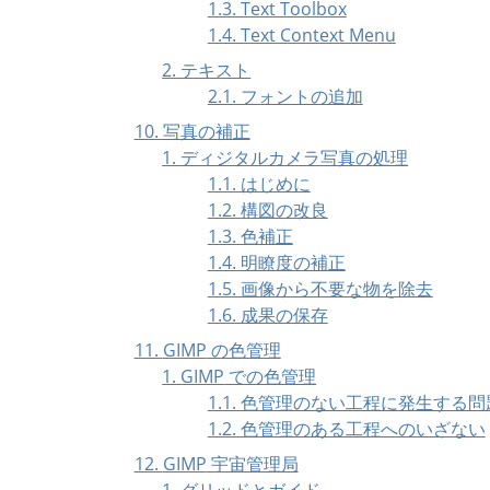
1.3. Text Toolbox
1.4. Text Context Menu
2. テキスト
2.1. フォントの追加
10. 写真の補正
1. ディジタルカメラ写真の処理
1.1. はじめに
1.2. 構図の改良
1.3. 色補正
1.4. 明瞭度の補正
1.5. 画像から不要な物を除去
1.6. 成果の保存
11.
GIMP
の色管理
1.
GIMP
での色管理
1.1. 色管理のない工程に発生する問
1.2. 色管理のある工程へのいざない
12.
GIMP
宇宙管理局
1. グリッドとガイド