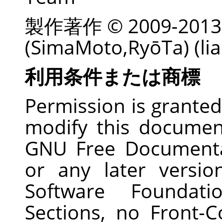
製作著作 © 2009-201
(SimaMoto,RyōTa) (li
利用条件または商標
Permission is granted
modify this documen
GNU Free Documentat
or any later versi
Software Foundati
Sections, no Front-