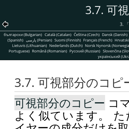
3.7. 
3.
български (Bulgarian)
Català (Catalan)
Čeština (Czech)
Dansk (Danish)
(Spanish)
پارسی (Persian)
Suomi (Finnish)
Français (French)
Hrvatski
Lietuvis (Lithuanian)
Nederlands (Dutch)
Norsk Nynorsk (Norwegi
Portuguese)
Română (Romanian)
Pусский (Russian)
Slovenčina (Slo
український (Ukra
3.7. 可視部分のコピ
可視部分のコピー
コ
よく似ています。 
イヤーの成分だけを