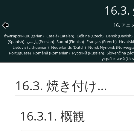
16.3
16. ア
български (Bulgarian)
Català (Catalan)
Čeština (Czech)
Dansk (Danish)
(Spanish)
پارسی (Persian)
Suomi (Finnish)
Français (French)
Hrvatski
Lietuvis (Lithuanian)
Nederlands (Dutch)
Norsk Nynorsk (Norwegi
Portuguese)
Română (Romanian)
Pусский (Russian)
Slovenčina (Slo
український (Ukra
16.3. 焼き付け...
16.3.1. 概観