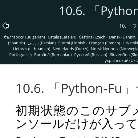
10.6.
「
Pytho
10.
「
フ
български (Bulgarian)
Català (Catalan)
Čeština (Czech)
Dansk (Danish)
(Spanish)
پارسی (Persian)
Suomi (Finnish)
Français (French)
Hrvatski
Lietuvis (Lithuanian)
Nederlands (Dutch)
Norsk Nynorsk (Norwegi
Portuguese)
Română (Romanian)
Pусский (Russian)
Slovenčina (Slo
український (Ukra
10.6.
「
Python-Fu
」
初期状態のこのサブメニュ
ンソールだけが入って