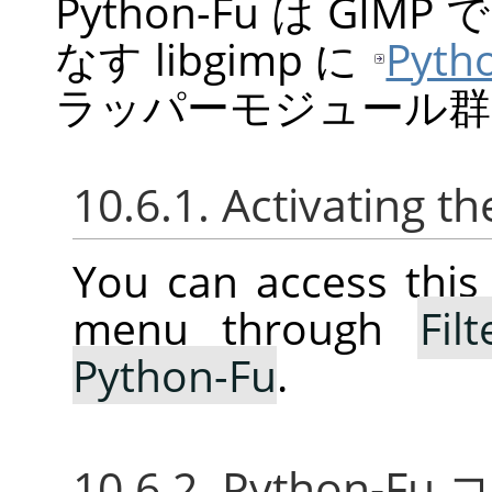
Python-Fu は
GIMP
で
なす libgimp に
Pyth
ラッパーモジュール群
10.6.1. Activating 
You can access thi
menu through
Filt
Python-Fu
.
10.6.2. Python-