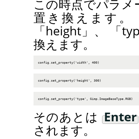
この時点でパラメ
置き換えます。
「
height
」
、
「
ty
換えます。
config.set_property('width', 400)
config.set_property('height', 300)
config.set_property('type', Gimp.ImageBaseType.RGB)
そのあとは
Enter
されます。