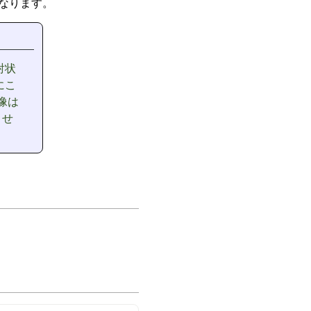
くなります。
射状
にこ
像は
させ