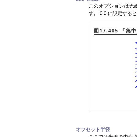
このオプションは光線が
す。 0.0 に設定す
図17.405
「
集中
オフセット半径
ここでは光線の中心点