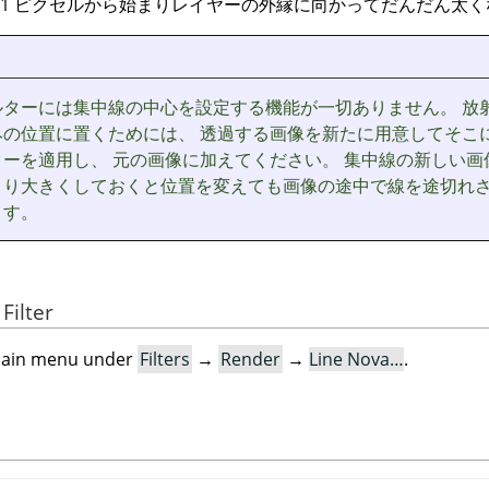
 1 ピクセルから始まりレイヤーの外縁に向かってだんだん太
ルターには集中線の中心を設定する機能が一切ありません。 放
みの位置に置くためには、 透過する画像を新たに用意してそこ
ーを適用し、 元の画像に加えてください。 集中線の新しい画
より大きくしておくと位置を変えても画像の途中で線を途切れ
ます。
Filter
e main menu under
Filters
→
Render
→
Line Nova…
.