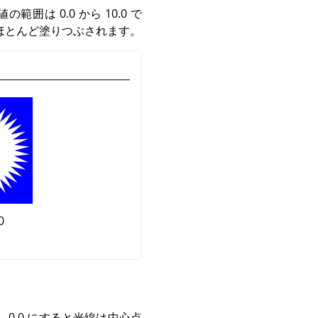
 0.0 から 10.0 で
近がほとんど塗りつぶされます。
0
0.0 にすると光線は中心点