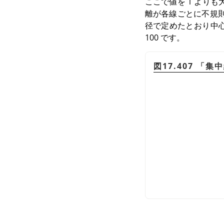
ここで値を 1 より
離が各線ごとに不規則
径で定めたとおり中心
100 です。
図17.407
「
集中