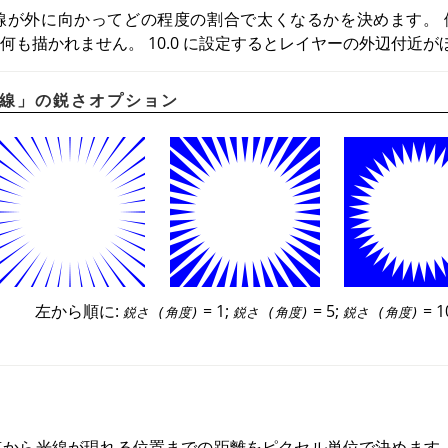
外に向かってどの程度の割合で太くなるかを決めます。 値の範囲は
ると何も描かれません。 10.0 に設定するとレイヤーの外辺付
線
」
の鋭さオプション
左から順に:
= 1;
= 5;
= 1
鋭さ (角度)
鋭さ (角度)
鋭さ (角度)
から光線が現れる位置までの距離をピクセル単位で決めます。 