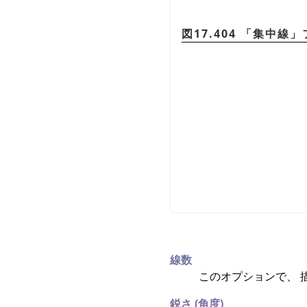
図17.404
「
集中線
」
線数
このオプションで、 描
鋭さ (角度)