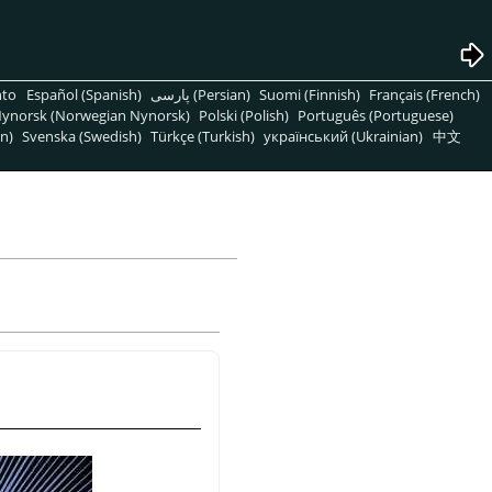
nto
Español (Spanish)
پارسی (Persian)
Suomi (Finnish)
Français (French)
ynorsk (Norwegian Nynorsk)
Polski (Polish)
Português (Portuguese)
n)
Svenska (Swedish)
Türkçe (Turkish)
український (Ukrainian)
中文