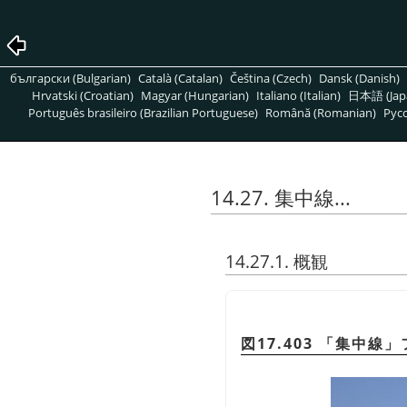
български (Bulgarian)
Català (Catalan)
Čeština (Czech)
Dansk (Danish)
Hrvatski (Croatian)
Magyar (Hungarian)
Italiano (Italian)
日本語 (Jap
Português brasileiro (Brazilian Portuguese)
Română (Romanian)
Pусс
14.27. 集中線...
14.27.1. 概観
図17.403
「
集中線
」