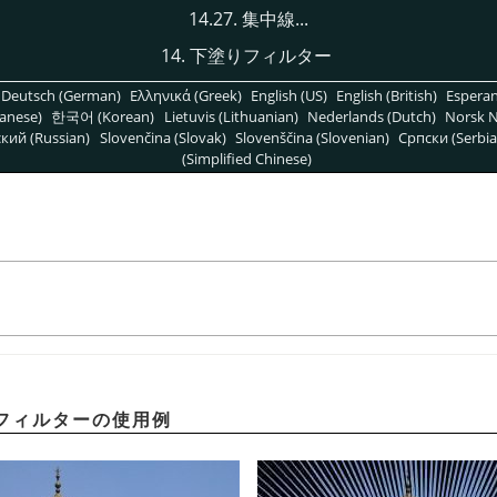
14.27. 集中線...
14. 下塗りフィルター
Deutsch (German)
Ελληνικά (Greek)
English (US)
English (British)
Espera
anese)
한국어 (Korean)
Lietuvis (Lithuanian)
Nederlands (Dutch)
Norsk N
кий (Russian)
Slovenčina (Slovak)
Slovenščina (Slovenian)
Српски (Serbia
(Simplified Chinese)
フィルターの使用例