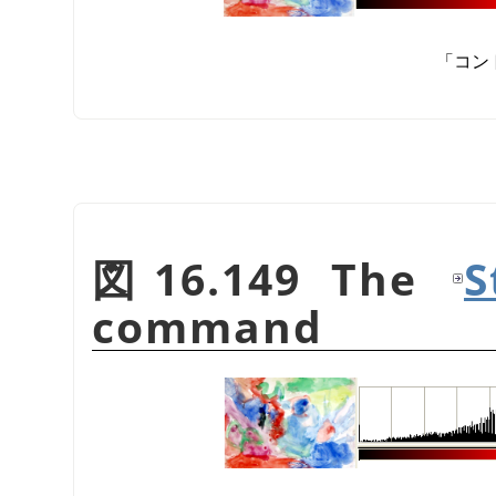
「
コン
図16.149 The
S
command