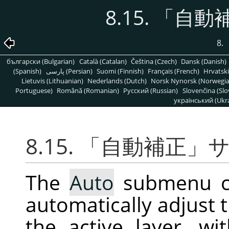
8.15.
「
自動
8.
български (Bulgarian)
Català (Catalan)
Čeština (Czech)
Dansk (Danish)
(Spanish)
پارسی (Persian)
Suomi (Finnish)
Français (French)
Hrvatski
Lietuvis (Lithuanian)
Nederlands (Dutch)
Norsk Nynorsk (Norwegi
Portuguese)
Română (Romanian)
Pусский (Russian)
Slovenčina (Slo
український (Ukra
8.15.
「
自動補正
」
The
Auto
submenu co
automatically adjust t
the active layer, wi