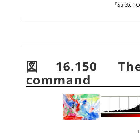
「
Stretch C
図16.150 T
command