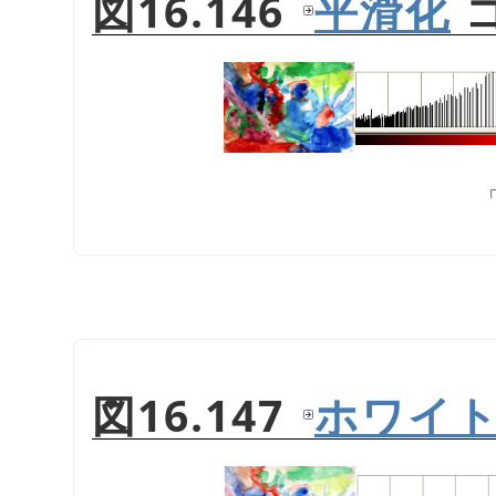
図16.146
平滑化
図16.147
ホワイ