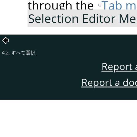
through the
Tab m
Selection Editor M
4.2. すべて選択
Report 
Report a do