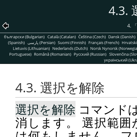
4.3
4.
български (Bulgarian)
Català (Catalan)
Čeština (Czech)
Dansk (Danish)
(Spanish)
پارسی (Persian)
Suomi (Finnish)
Français (French)
Hrvatski
Lietuvis (Lithuanian)
Nederlands (Dutch)
Norsk Nynorsk (Norwegi
Portuguese)
Română (Romanian)
Pусский (Russian)
Slovenčina (Slo
український (Ukra
4.3. 選択を解除
選択を解除
コマンドは
消します。 選択範
は何もしません。 