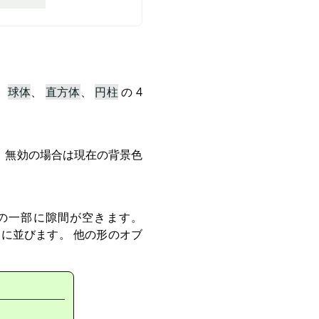
、
球体
、
直方体
、
円柱
の 4
 無効の場合は現在の背景色
の一部に隙間が空きます。
に並びます。 他の形のオブ