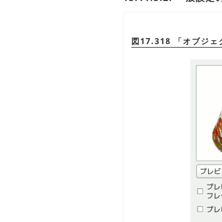
図17.318
「
オブジェ