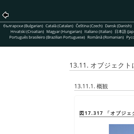
български (Bulgarian)
Català (Catalan)
Čeština (Czech)
Dansk (Danish)
Hrvatski (Croatian)
Magyar (Hungarian)
Italiano (Italian)
日本語 (Jap
Português brasileiro (Brazilian Portuguese)
Română (Romanian)
Pусс
13.11. オブジェクト
13.11.1. 概観
図17.317
「
オブジェ