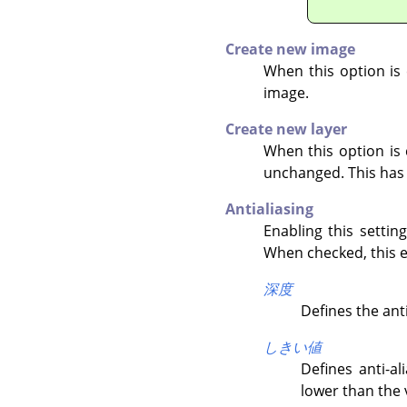
Create new image
When this option is 
image.
Create new layer
When this option is c
unchanged. This has 
Antialiasing
Enabling this setti
When checked, this e
深度
Defines the anti
しきい値
Defines anti-a
lower than the 