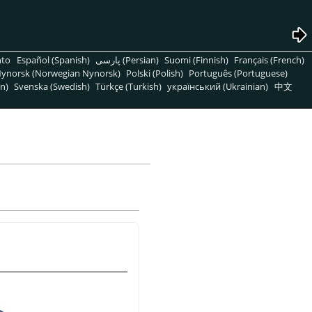
nto
Español (Spanish)
پارسی (Persian)
Suomi (Finnish)
Français (French)
ynorsk (Norwegian Nynorsk)
Polski (Polish)
Português (Portuguese)
n)
Svenska (Swedish)
Türkçe (Turkish)
український (Ukrainian)
中文