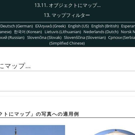
13.11. オブジェクトにマップ...
13. マップフィルター
Deutsch (German)
Ελληνικά (Greek)
English (US)
English (British)
Espera
anese)
한국어 (Korean)
Lietuvis (Lithuanian)
Nederlands (Dutch)
Norsk N
кий (Russian)
Slovenčina (Slovak)
Slovenščina (Slovenian)
Српски (Serbia
(Simplified Chinese)
にマップ...
クトにマップ
」
の写真への適用例