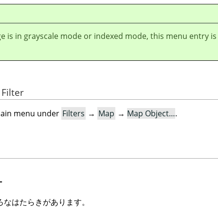
ge is in grayscale mode or indexed mode, this menu entry is
Filter
e main menu under
Filters
→
Map
→
Map Object…
.
ー
ろなはたらきがあります。