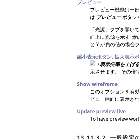
プレビュー
プレビュー機能は一部
は
プレビュー
ボタン
「
光源
」
タブを開い
面上に光源を示す
青
と Y が負の値の場
縮小表示ボタン,
拡大表示
示させます。 その倍
Show wireframe
このオプションを有
ビュー画面に表示され
Update preview live
To have preview work
13.11.3.2. 一般