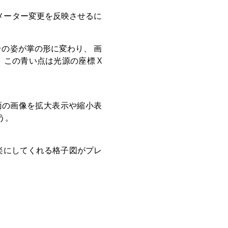
メーター変更を反映させるに
の姿が掌の形に変わり、 画
この青い点は光源の座標 X
面の画像を拡大表示や縮小表
う。
楽にしてくれる格子図がプレ