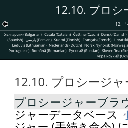
12.10. プ
12.
「
български (Bulgarian)
Català (Catalan)
Čeština (Czech)
Dansk (Danish)
(Spanish)
پارسی (Persian)
Suomi (Finnish)
Français (French)
Hrvatski
Lietuvis (Lithuanian)
Nederlands (Dutch)
Norsk Nynorsk (Norwegi
Portuguese)
Română (Romanian)
Pусский (Russian)
Slovenčina (Slo
український (Ukra
12.10. プロシー
プロシージャーブラ
ジャーデータベース
ジャー (手続き命令)