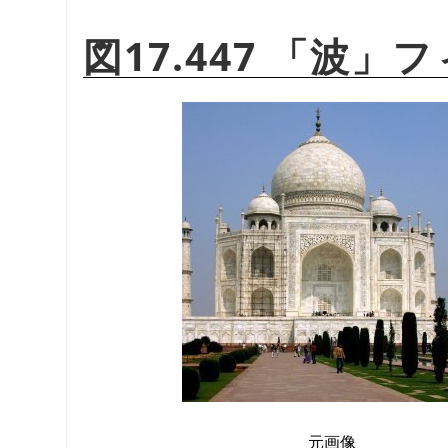
図17.447
「
波
」
フ
元画像