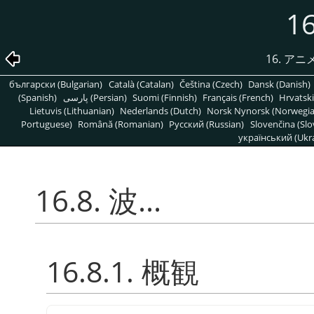
16
16. ア
български (Bulgarian)
Català (Catalan)
Čeština (Czech)
Dansk (Danish)
(Spanish)
پارسی (Persian)
Suomi (Finnish)
Français (French)
Hrvatski
Lietuvis (Lithuanian)
Nederlands (Dutch)
Norsk Nynorsk (Norwegi
Portuguese)
Română (Romanian)
Pусский (Russian)
Slovenčina (Slo
український (Ukra
16.8. 波...
16.8.1. 概観