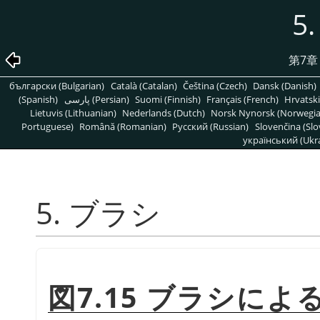
5
第7
български (Bulgarian)
Català (Catalan)
Čeština (Czech)
Dansk (Danish)
(Spanish)
پارسی (Persian)
Suomi (Finnish)
Français (French)
Hrvatski
Lietuvis (Lithuanian)
Nederlands (Dutch)
Norsk Nynorsk (Norwegi
Portuguese)
Română (Romanian)
Pусский (Russian)
Slovenčina (Slo
український (Ukra
5. ブラシ
図7.15 ブラシに