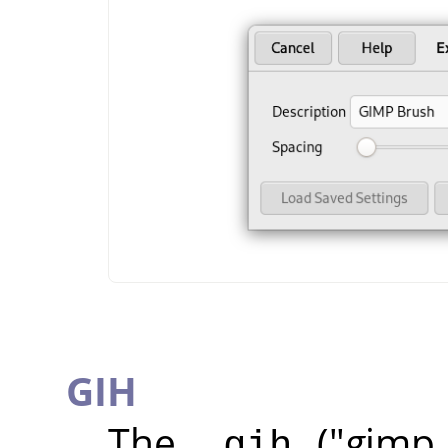
GIH
The
("
g
im
.gih