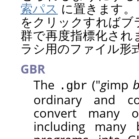
索パス
に置きます。
をクリックすればブ
群で再度指標化され
ラシ用のファイル形式
GBR
The
("
g
imp
b
.gbr
ordinary and c
convert many o
including many 