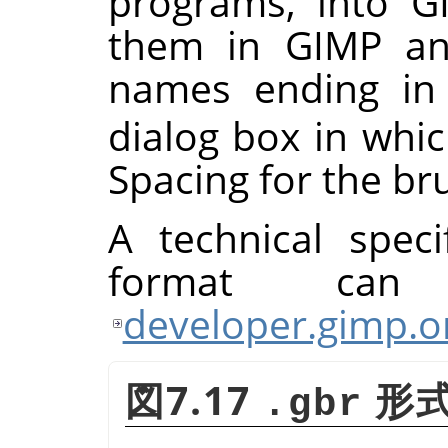
programs, into G
them in GIMP and
names ending i
dialog box in whic
Spacing for the br
A technical speci
format ca
developer.gimp.o
図7.17
形
.gbr