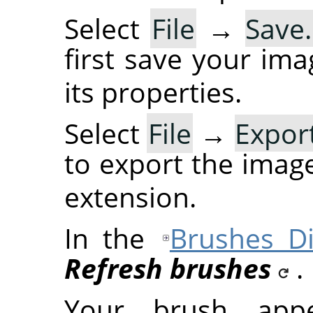
Select
File
→
Save
first save your im
its properties.
Select
File
→
Expor
to export the imag
extension.
In the
Brushes Di
Refresh brushes
.
Your brush app