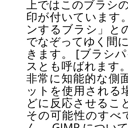
上ではこのブラシ
印が付いています。
ンするブラシ
」
と
でなぞってゆく間
きます。 [ブラシ
スとも呼ばれます。
非常に知能的な側
ットを使用される
どに反応させるこ
その可能性のすべ
ん。
GIMP
について