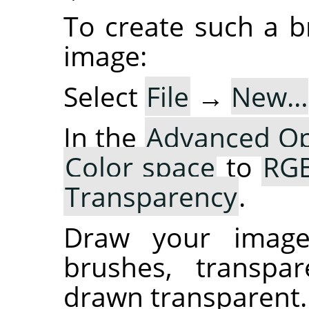
To create such a b
image:
Select
File
→
New…
In the
Advanced Op
Color space
to
RGB
Transparency
.
Draw your image.
brushes, transpa
drawn transparent.