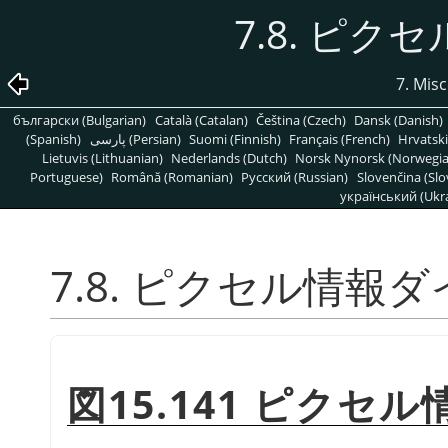
7.8. ピ
7. Mis
български (Bulgarian)
Català (Catalan)
Čeština (Czech)
Dansk (Danish)
(Spanish)
پارسی (Persian)
Suomi (Finnish)
Français (French)
Hrvatski
Lietuvis (Lithuanian)
Nederlands (Dutch)
Norsk Nynorsk (Norwegi
Portuguese)
Română (Romanian)
Pусский (Russian)
Slovenčina (Slo
український (Ukra
7.8. ピクセル情報
図15.141 ピクセ