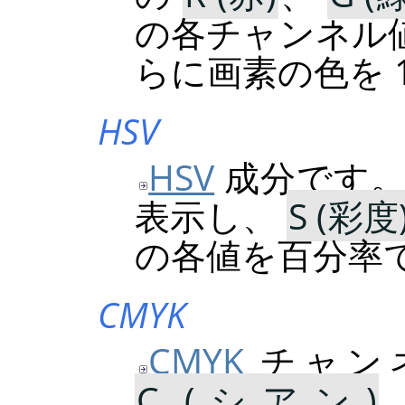
の各チャンネル
らに画素の色を 
HSV
HSV
成分です。
表示し、
S (彩度
の各値を百分率
CMYK
CMYK
チャン
C (シアン)