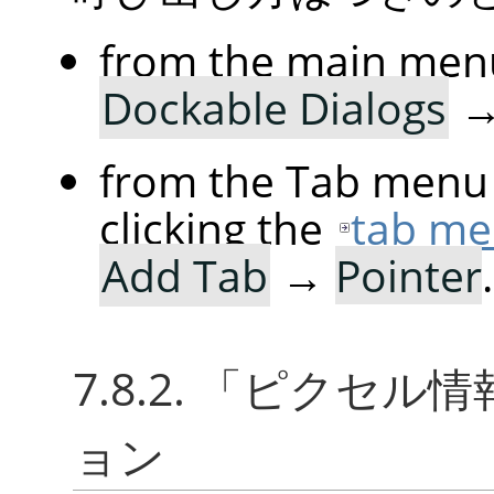
from the main men
Dockable Dialogs
from the Tab menu 
clicking the
tab me
Add Tab
→
Pointer
.
7.8.2.
「
ピクセル情
ョン