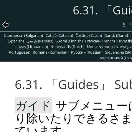
6.31.
「
Gui
6.
български (Bulgarian)
Català (Catalan)
Čeština (Czech)
Dansk (Danish)
(Spanish)
پارسی (Persian)
Suomi (Finnish)
Français (French)
Hrvatski
Lietuvis (Lithuanian)
Nederlands (Dutch)
Norsk Nynorsk (Norwegi
Portuguese)
Română (Romanian)
Pусский (Russian)
Slovenčina (Slo
український (Ukra
6.31.
「
Guides
」
Su
ガイド
サブメニューは
り除いたりできるさ
ています。