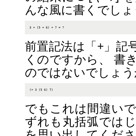
んな風に書くでしょ
3 + (5 + 6) + 7 = ?
前置記法は
「
+
」
記
くのですから、 書
のではないでしょう
(+ 3 (5 6) 7)
でもこれは間違いです
ずれも丸括弧では
を思い出してください