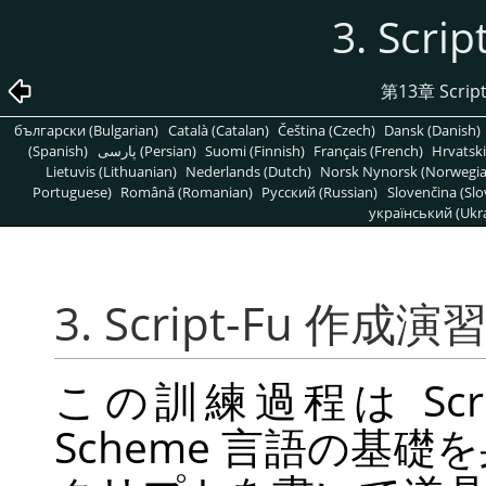
3. Scr
第13章 Scripti
български (Bulgarian)
Català (Catalan)
Čeština (Czech)
Dansk (Danish)
(Spanish)
پارسی (Persian)
Suomi (Finnish)
Français (French)
Hrvatski
Lietuvis (Lithuanian)
Nederlands (Dutch)
Norsk Nynorsk (Norwegi
Portuguese)
Română (Romanian)
Pусский (Russian)
Slovenčina (Slo
український (Ukra
3. Script-Fu 作成演
この訓練過程は Scr
Scheme 言語の基