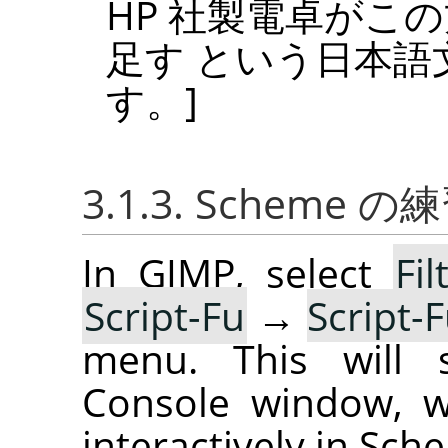
HP
社製電卓がこの方式
足す という日本語
す。]
3.1.3. Scheme の
In GIMP, select
Fil
Script-Fu
→
Script-
menu. This will s
Console window, w
interactively in Sch