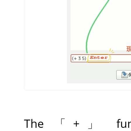
The
「
+
」
fun