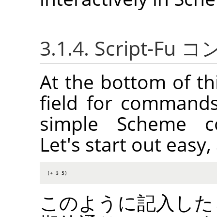
3.1.4. Script
At the bottom of th
field for commands
simple Scheme co
Let's start out eas
(+ 3 5)
このように記入し