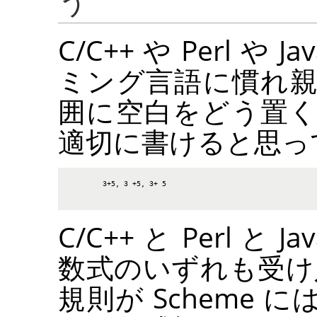
う
C/C++ や Perl 
ミング言語に慣れ
囲に空白をどう置
適切に書けると思っ
3+5, 3 +5, 3+ 5
C/C++ と Perl 
数式のいずれも受け
規則が Scheme に