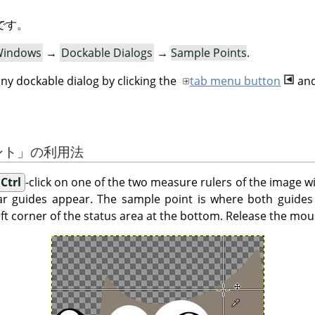
です。
indows
→
Dockable Dialogs
→
Sample Points
.
ny dockable dialog by clicking the
tab menu button
and
ント
」
の利用法
Ctrl
-click on one of the two measure rulers of the image
r guides appear. The sample point is where both guides i
eft corner of the status area at the bottom. Release the mo