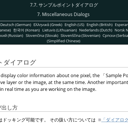
7.7. サンプルポイントダイアログ
7. Miscellaneous Dialogs
Deutsch (German)
Ελληνικά (Greek)
English (US)
English (British)
Espera
anese)
한국어 (Korean)
Lietuvis (Lithuanian)
Nederlands (Dutch)
Norsk N
кий (Russian)
Slovenčina (Slovak)
Slovenščina (Slovenian)
Српски (Serbia
(Simplified Chinese)
ントダイアログ
display color information about one pixel, the
「
Sample Po
tive layer or the image, at the same time. Another important
in real time as you are working on the image.
呼び出し方
はドッキング可能です。 その扱い方については
「ダイアロ