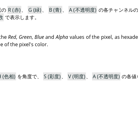
素の
R (赤)
、
G (緑)
、
B (青)
、
A (不透明度)
の各チャンネルの
数
で表示します。
 the
Red
,
Green
,
Blue
and
Alpha
values of the pixel, as hexade
 of the pixel's color.
H (色相)
を角度で、
S (彩度)
、
V (明度)
、
A (不透明度)
の各値