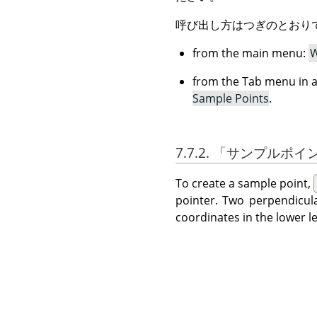
呼び出し方はつぎのとおり
from the main menu:
W
from the Tab menu in a
Sample Points
.
7.7.2.
「
サンプルポイ
To create a sample point,
pointer. Two perpendicula
coordinates in the lower l