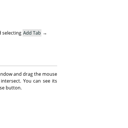
 selecting
Add Tab
→
 window and drag the mouse
ntersect. You can see its
use button.