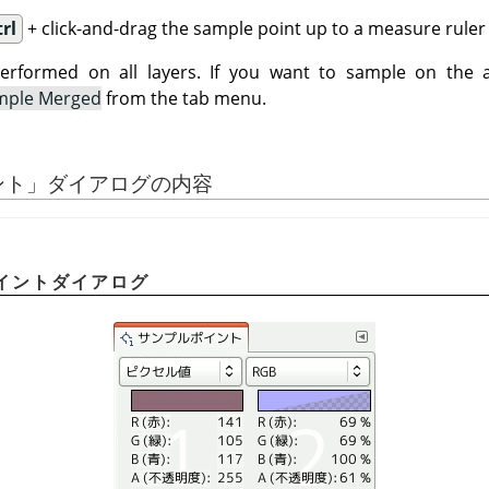
trl
+ click-and-drag the sample point up to a measure ruler t
performed on all layers. If you want to sample on the a
mple Merged
from the tab menu.
ント
」
ダイアログの内容
ポイントダイアログ