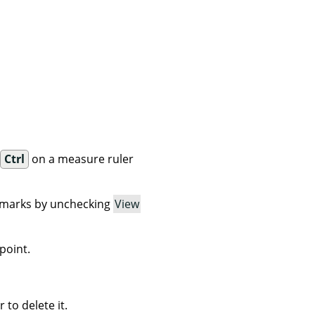
s
Ctrl
on a measure ruler
 marks by unchecking
View
point.
 to delete it.