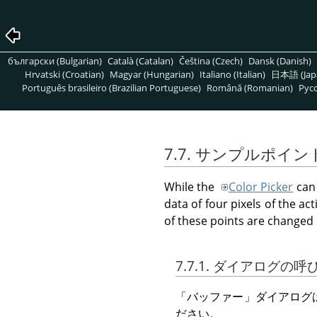
български (Bulgarian)
Català (Catalan)
Čeština (Czech)
Dansk (Danish)
Hrvatski (Croatian)
Magyar (Hungarian)
Italiano (Italian)
日本語 (Jap
Português brasileiro (Brazilian Portuguese)
Română (Romanian)
Pусс
7.7. サンプルポイ
While the
Color Picker
can 
data of four pixels of the ac
of these points are changed 
7.7.1. ダイアログの
「
バッファー
」
ダイアログ
ださい。