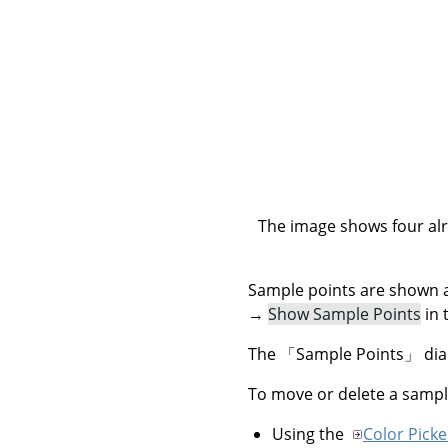
The image shows four alr
Sample points are shown 
→
Show Sample Points
in 
The
「
Sample Points
」
dia
To move or delete a sampl
Using the
Color Picke