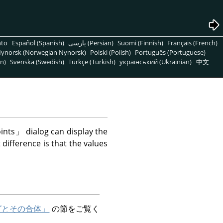
nto
Español (Spanish)
پارسی (Persian)
Suomi (Finnish)
Français (French)
ynorsk (Norwegian Nynorsk)
Polski (Polish)
Português (Portuguese)
n)
Svenska (Swedish)
Türkçe (Turkish)
український (Ukrainian)
中文
ints
」
dialog can display the
 difference is that the values
グとその合体」
の節をご覧く