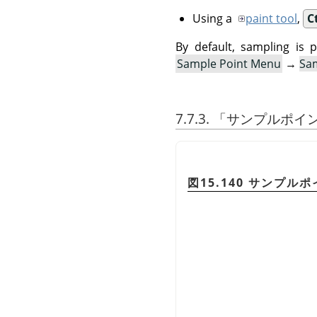
Using a
paint tool
,
C
By default, sampling is 
Sample Point Menu
→
Sa
7.7.3.
「
サンプルポイ
図15.140 サンプル