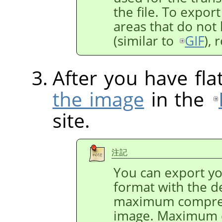
the file. To expor
areas that do not 
(similar to
GIF
),
After you have fl
the image
in the
site.
注記
You can export y
format with the de
maximum compres
image. Maximum c