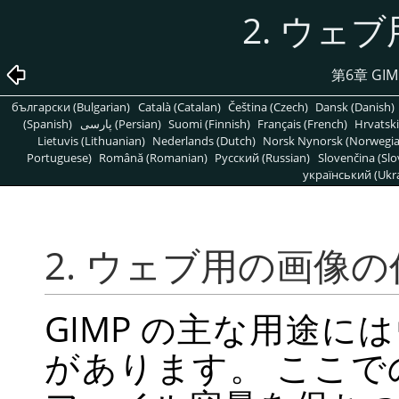
2. ウェ
第6章
GIM
български (Bulgarian)
Català (Catalan)
Čeština (Czech)
Dansk (Danish)
(Spanish)
پارسی (Persian)
Suomi (Finnish)
Français (French)
Hrvatski
Lietuvis (Lithuanian)
Nederlands (Dutch)
Norsk Nynorsk (Norwegi
Portuguese)
Română (Romanian)
Pусский (Russian)
Slovenčina (Slo
український (Ukra
2. ウェブ用の画像
GIMP
の主な用途には
があります。 ここ