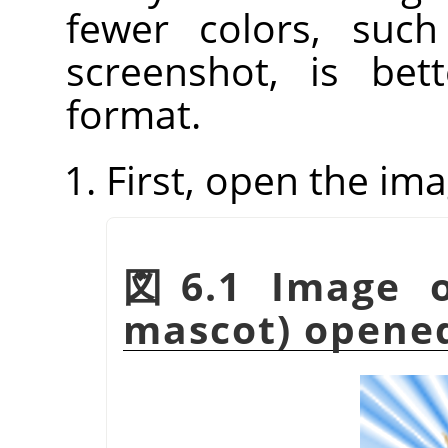
fewer colors, such
screenshot, is be
format.
First, open the ima
図6.1 Image o
mascot) opene