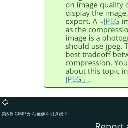
on image quality 
display the image,
export. A
JPEG
im
as the compression
image is a photogr
should use jpeg. T
best tradeoff bet
compression. You
about this topic i
JPEG」
.
第6章
GIMP
から画像を引き出す
Report 