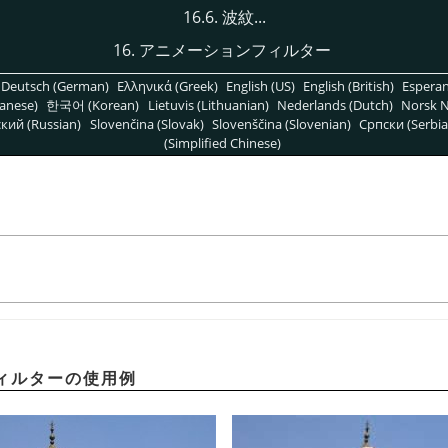
16.6. 波紋...
16. アニメーションフィルター
Deutsch (German)
Ελληνικά (Greek)
English (US)
English (British)
Espera
anese)
한국어 (Korean)
Lietuvis (Lithuanian)
Nederlands (Dutch)
Norsk N
кий (Russian)
Slovenčina (Slovak)
Slovenščina (Slovenian)
Српски (Serbia
(Simplified Chinese)
ィルターの使用例