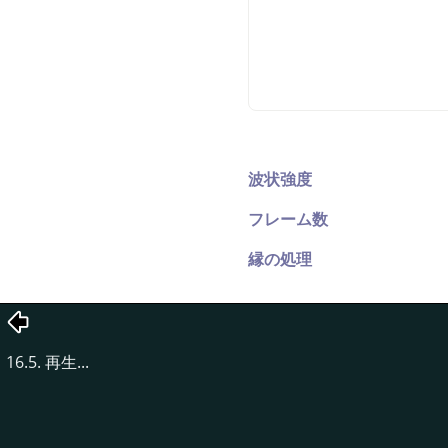
波状強度
フレーム数
縁の処理
16.5. 再生...