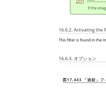
If the ima
16.6.2. Activating the F
This filter is found in th
16.6.3. オプション
図17.443
「
波紋
」
フ