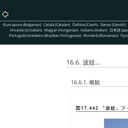
български (Bulgarian)
Català (Catalan)
Čeština (Czech)
Dansk (Danish)
Hrvatski (Croatian)
Magyar (Hungarian)
Italiano (Italian)
日本語 (Jap
Português brasileiro (Brazilian Portuguese)
Română (Romanian)
Pусс
16.6. 波紋...
16.6.1. 概観
図17.442
「
波紋
」
フ