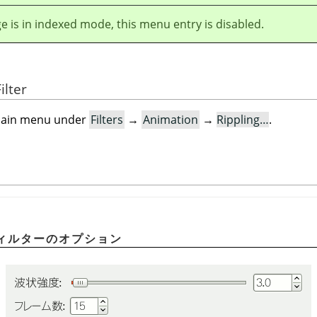
ge is in indexed mode, this menu entry is disabled.
ilter
e main menu under
Filters
→
Animation
→
Rippling…
.
ィルターのオプション