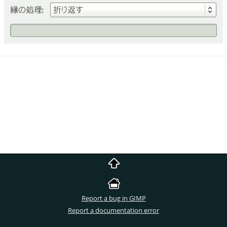
Report a bug in GIMP
Report a documentation error