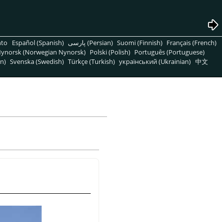
nto
Español (Spanish)
پارسی (Persian)
Suomi (Finnish)
Français (French)
ynorsk (Norwegian Nynorsk)
Polski (Polish)
Português (Portuguese)
n)
Svenska (Swedish)
Türkçe (Turkish)
український (Ukrainian)
中文