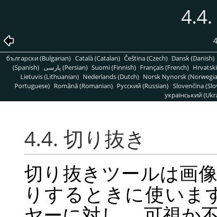
4.
български (Bulgarian)
Català (Catalan)
Čeština (Czech)
Dansk (Danish)
(Spanish)
پارسی (Persian)
Suomi (Finnish)
Français (French)
Hrvatski
Lietuvis (Lithuanian)
Nederlands (Dutch)
Norsk Nynorsk (Norwegi
Portuguese)
Română (Romanian)
Pусский (Russian)
Slovenčina (Slo
український (Ukra
4.4. 切り抜き
切り抜きツールは画
りするときに使いま
ヤーに対し、 可視か