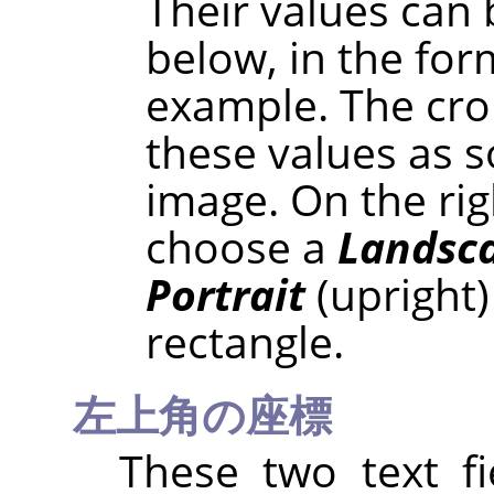
Their values can 
below, in the fo
example. The crop
these values as s
image. On the rig
choose a
Landsc
Portrait
(upright)
rectangle.
左上角の座標
These two text fi