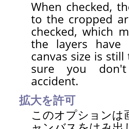
When checked, the
to the cropped are
checked, which m
the layers have 
canvas size is stil
sure you don'
accident.
拡大を許可
このオプションは画
ャンバスをはみ出