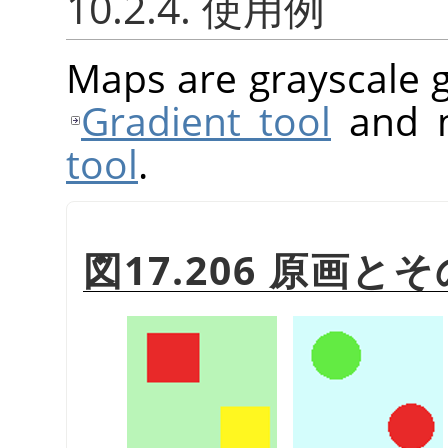
10.2.4. 使用例
Maps are grayscale g
Gradient tool
and m
tool
.
図17.206 原画