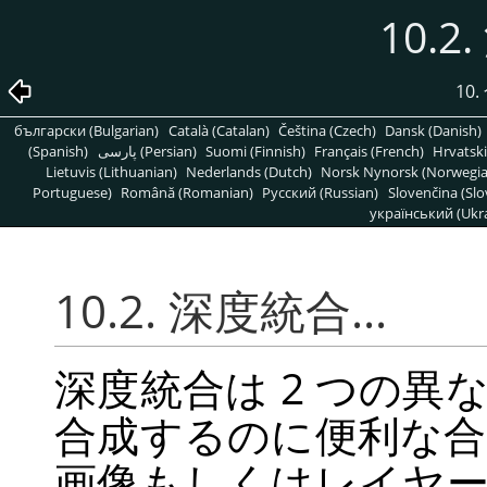
10.2
10
български (Bulgarian)
Català (Catalan)
Čeština (Czech)
Dansk (Danish)
(Spanish)
پارسی (Persian)
Suomi (Finnish)
Français (French)
Hrvatski
Lietuvis (Lithuanian)
Nederlands (Dutch)
Norsk Nynorsk (Norwegi
Portuguese)
Română (Romanian)
Pусский (Russian)
Slovenčina (Slo
український (Ukra
10.2. 深度統合...
深度統合は 2 つの
合成するのに便利な合
画像もしくはレイヤ