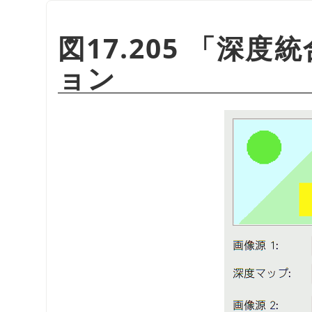
図17.205
「
深度統
ョン