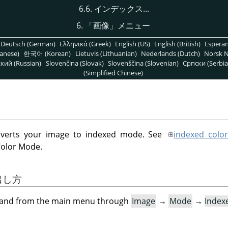
6.6. インデックス...
6.
「
画像
」
メニュー
Deutsch (German)
Ελληνικά (Greek)
English (US)
English (British)
Espera
anese)
한국어 (Korean)
Lietuvis (Lithuanian)
Nederlands (Dutch)
Norsk N
кий (Russian)
Slovenčina (Slovak)
Slovenščina (Slovenian)
Српски (Serbia
(Simplified Chinese)
erts your image to indexed mode. See
indexed colo
Color Mode.
び出し方
mand from the main menu through
Image
→
Mode
→
Index