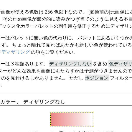
画像が使える色数は 256 色以下なので、 [変換前の]元画像
。 そのため画像が部分的に染みかつぎ当てのように見える不
デックス化カラーパレットの副作用を修正するためにディザリ
ーはパレットに無い色の代わりに、 パレットにあるいくつか
す。 ちょっと離れて見ればあたかも新しい色が使われている
ディザリング
の項をご覧ください。
ーは 3 種類あります。
ディザリングしない
を含め
色ディザ
ターがどんな効果を画像にもたらすかは予測がつきませんので
ものを見付けるしかありません。 ただし
ポジション
フィルタ
す。
 フルカラー、 ディザリングなし