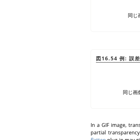
同じ
図16.54 例: 
同じ画
In a GIF image, tran
partial transparenc