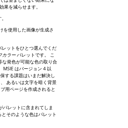
所では望ましくない結果にな
効果を減らせます。
す。
色だけを使用した画像が生成さ
パレットをひとつ選んでくだ
フカラー
パレットです。 こ
等な発色が可能な色の取り合
。
MSIE
はバージョン 4 以
確保する課題はいまだ解決し
、 あるいは文字を暗く背景
ェブ用ページを作成されると
がパレットに含まれてしま
るとそのような色はパレット