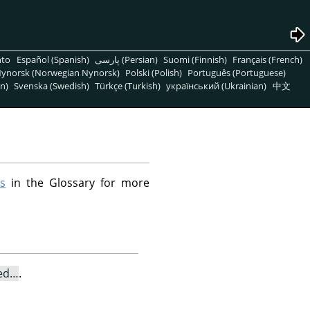
nto
Español (Spanish)
پارسی (Persian)
Suomi (Finnish)
Français (French)
ynorsk (Norwegian Nynorsk)
Polski (Polish)
Português (Portuguese)
n)
Svenska (Swedish)
Türkçe (Turkish)
український (Ukrainian)
中文
rs
in the Glossary for more
ed…
.