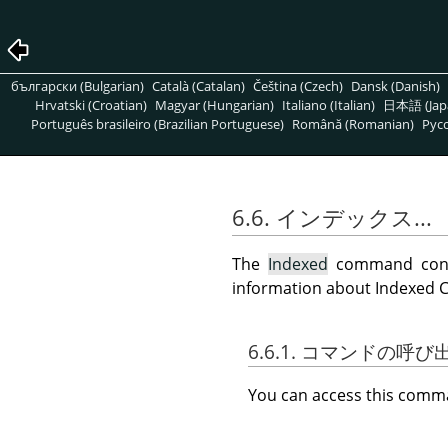
български (Bulgarian)
Català (Catalan)
Čeština (Czech)
Dansk (Danish)
Hrvatski (Croatian)
Magyar (Hungarian)
Italiano (Italian)
日本語 (Jap
Português brasileiro (Brazilian Portuguese)
Română (Romanian)
Pусс
6.6. インデックス...
The
Indexed
command conv
information about Indexed 
6.6.1. コマンドの呼
You can access this com