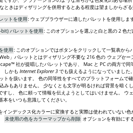
能ですが、 グラデーションのような滑らかな色変化のある場
んなときはディザリングを併用するとある程度は望ましからざる
レットを使用
: ウェブブラウザーに適したパレットを使用しま
1-bit) パレットを使用
: このオプションを選ぶと白と黒の 2 
を使用
: このオプションではボタンをクリックして一覧表から
Web
」
パレットとはディザリング不要な 216 色の
ウェブセー
scape
™ 社が提唱したパレットであり、 Mac と
PC
の両方で同
、 しかも
Internet Explorer 3
でも扱えるようになっていました
パレットを扱います。 色の同等性をすべてのプラットフォームで
見込みもありません。 少なくとも文字が明るければ背景を暗くし
ですし、 色に頼って情報を伝えようとしてはいけません。 ウ
の基本をいつも意識してください。
をインデックス化カラーに変換すると実際は使われていない色
。
未使用の色をカラーマップから削除
オプションを有効にす
。