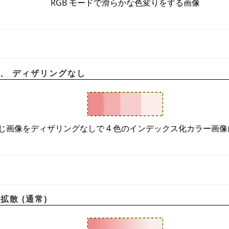
RGB
モードで滑らかな色変りをする画像
4 色、 ディザリングなし
じ画像をディザリングなしで 4 色のインデックス化カラー画
差拡散 (通常)