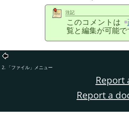
注記
このコメントは
覧と編集が可能で
2.
「
ファイル
」
メニュー
Report 
Report a do