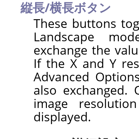
縦長/横長ボタン
These buttons tog
Landscape mode
exchange the val
If the X and Y res
Advanced Options
also exchanged. O
image resolutio
displayed.