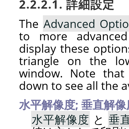
2.2.2.1. 詳細設定
The
Advanced Opti
to more advanc
display these option
triangle on the lo
window. Note that 
down to see all the a
水平解像度; 垂直解像
水平解像度
と
垂