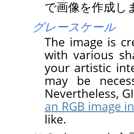
で画像を作成し
グレースケール
The image is cr
with various sh
your artistic in
may be necess
Nevertheless,
G
an RGB image in
like.