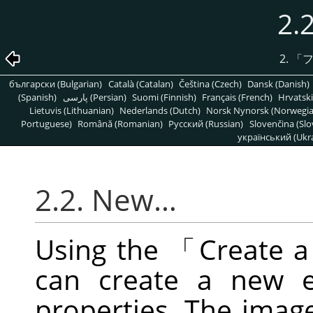
2.
2.
「
български (Bulgarian)
Català (Catalan)
Čeština (Czech)
Dansk (Danish)
(Spanish)
پارسی (Persian)
Suomi (Finnish)
Français (French)
Hrvatski
Lietuvis (Lithuanian)
Nederlands (Dutch)
Norsk Nynorsk (Norwegi
Portuguese)
Română (Romanian)
Pусский (Russian)
Slovenčina (Slo
український (Ukra
2.2. New…
Using the
「
Create 
can create a new e
properties. The imag