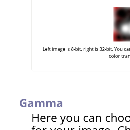
Left image is 8-bit, right is 32-bit. Yo
color tra
Gamma
Here you can cho
for your image. C