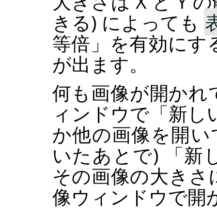
大きさは X と Y の
きる) によっても
等倍
」
を有効にす
が出ます。
何も画像が開かれ
ィンドウで
「
新し
か他の画像を開い
いたあとで)
「
新
その画像の大きさ
像ウィンドウで開