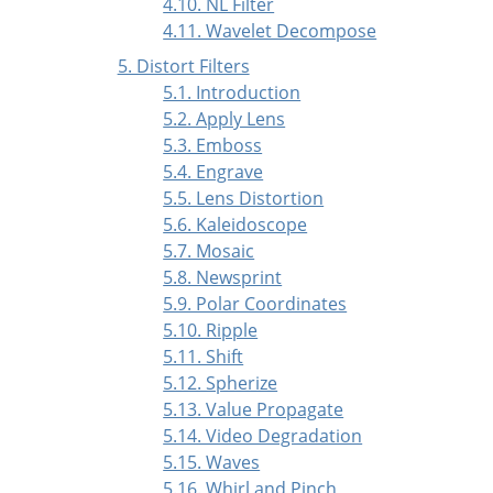
4.10. NL Filter
4.11. Wavelet Decompose
5. Distort Filters
5.1. Introduction
5.2. Apply Lens
5.3. Emboss
5.4. Engrave
5.5. Lens Distortion
5.6. Kaleidoscope
5.7. Mosaic
5.8. Newsprint
5.9. Polar Coordinates
5.10. Ripple
5.11. Shift
5.12. Spherize
5.13. Value Propagate
5.14. Video Degradation
5.15. Waves
5.16. Whirl and Pinch