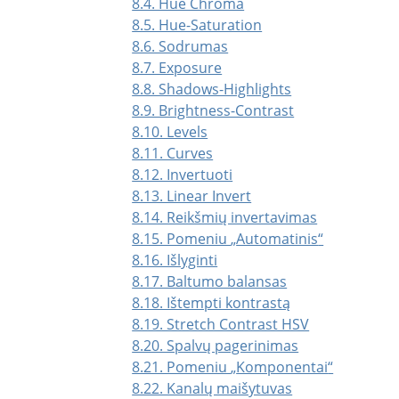
8.4. Hue Chroma
8.5. Hue-Saturation
8.6. Sodrumas
8.7. Exposure
8.8. Shadows-Highlights
8.9. Brightness-Contrast
8.10. Levels
8.11. Curves
8.12. Invertuoti
8.13. Linear Invert
8.14. Reikšmių invertavimas
8.15. Pomeniu
„
Automatinis
“
8.16. Išlyginti
8.17. Baltumo balansas
8.18. Ištempti kontrastą
8.19. Stretch Contrast HSV
8.20. Spalvų pagerinimas
8.21. Pomeniu
„
Komponentai
“
8.22. Kanalų maišytuvas