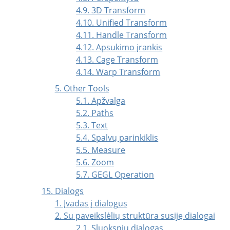
4.9. 3D Transform
4.10. Unified Transform
4.11. Handle Transform
4.12. Apsukimo įrankis
4.13. Cage Transform
4.14. Warp Transform
5. Other Tools
5.1. Apžvalga
5.2. Paths
5.3. Text
5.4. Spalvų parinkiklis
5.5. Measure
5.6. Zoom
5.7. GEGL Operation
15. Dialogs
1. Įvadas į dialogus
2. Su paveikslėlių struktūra susiję dialogai
2.1. Sluoksnių dialogas