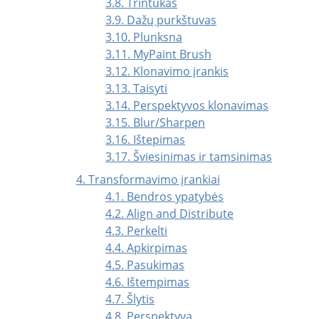
3.8. Trintukas
3.9. Dažų purkštuvas
3.10. Plunksna
3.11. MyPaint Brush
3.12. Klonavimo įrankis
3.13. Taisyti
3.14. Perspektyvos klonavimas
3.15. Blur/Sharpen
3.16. Ištepimas
3.17. Šviesinimas ir tamsinimas
4. Transformavimo įrankiai
4.1. Bendros ypatybės
4.2. Align and Distribute
4.3. Perkelti
4.4. Apkirpimas
4.5. Pasukimas
4.6. Ištempimas
4.7. Šlytis
4.8. Perspektyva