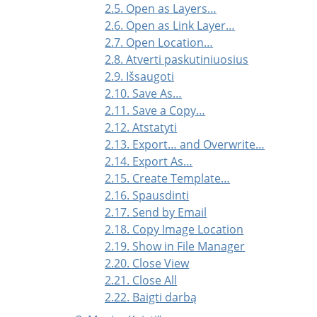
2.5. Open as Layers…
2.6. Open as Link Layer…
2.7. Open Location…
2.8. Atverti paskutiniuosius
2.9. Išsaugoti
2.10. Save As…
2.11. Save a Copy…
2.12. Atstatyti
2.13. Export… and Overwrite…
2.14. Export As…
2.15. Create Template…
2.16. Spausdinti
2.17. Send by Email
2.18. Copy Image Location
2.19. Show in File Manager
2.20. Close View
2.21. Close All
2.22. Baigti darbą