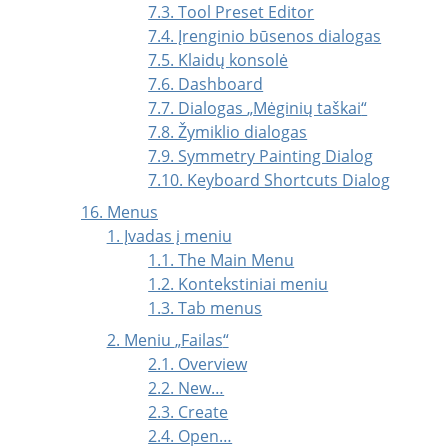
7.3. Tool Preset Editor
7.4. Įrenginio būsenos dialogas
7.5. Klaidų konsolė
7.6. Dashboard
7.7. Dialogas
„
Mėginių taškai
“
7.8. Žymiklio dialogas
7.9. Symmetry Painting Dialog
7.10. Keyboard Shortcuts Dialog
16. Menus
1. Įvadas į meniu
1.1. The Main Menu
1.2. Kontekstiniai meniu
1.3. Tab menus
2. Meniu
„
Failas
“
2.1. Overview
2.2. New…
2.3. Create
2.4. Open…