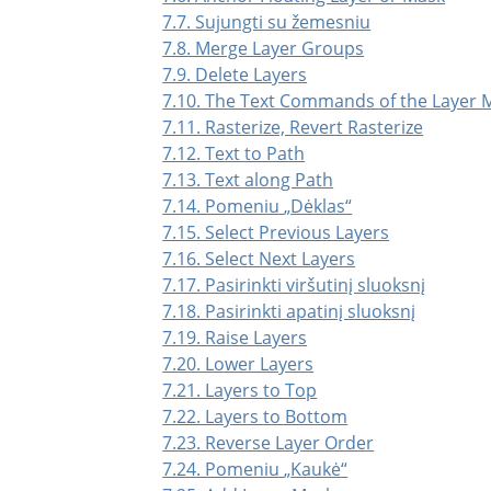
7.7. Sujungti su žemesniu
7.8. Merge Layer Groups
7.9. Delete Layers
7.10. The Text Commands of the Layer
7.11. Rasterize, Revert Rasterize
7.12. Text to Path
7.13. Text along Path
7.14. Pomeniu
„
Dėklas
“
7.15. Select Previous Layers
7.16. Select Next Layers
7.17. Pasirinkti viršutinį sluoksnį
7.18. Pasirinkti apatinį sluoksnį
7.19. Raise Layers
7.20. Lower Layers
7.21. Layers to Top
7.22. Layers to Bottom
7.23. Reverse Layer Order
7.24. Pomeniu
„
Kaukė
“