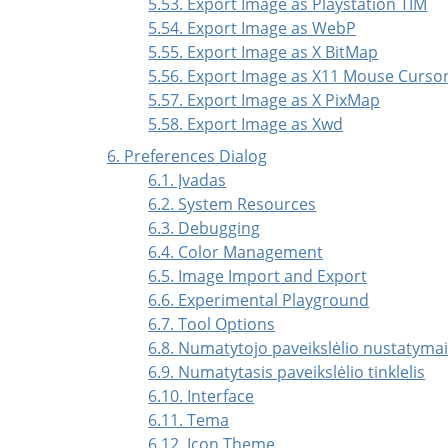
5.53. Export Image as Playstation TIM
5.54. Export Image as WebP
5.55. Export Image as X BitMap
5.56. Export Image as X11 Mouse Curso
5.57. Export Image as X PixMap
5.58. Export Image as Xwd
6. Preferences Dialog
6.1. Įvadas
6.2. System Resources
6.3. Debugging
6.4. Color Management
6.5. Image Import and Export
6.6. Experimental Playground
6.7. Tool Options
6.8. Numatytojo paveikslėlio nustatyma
6.9. Numatytasis paveikslėlio tinklelis
6.10. Interface
6.11. Tema
6.12. Icon Theme