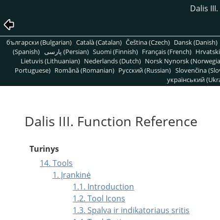
Dalis II
български (Bulgarian)
Català (Catalan)
Čeština (Czech)
Dansk (Danish)
(Spanish)
پارسی (Persian)
Suomi (Finnish)
Français (French)
Hrvatski
Lietuvis (Lithuanian)
Nederlands (Dutch)
Norsk Nynorsk (Norwegi
Portuguese)
Română (Romanian)
Pусский (Russian)
Slovenčina (Slo
український (Ukra
Dalis III. Function Reference
Turinys
14. Tools
1. Įrankinė
1.1. Introduction
1.2. Tool Icons
1.3. Spalva ir indikatoriaus sritis