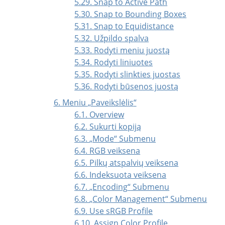
5.29. Snap to Active Path
5.30. Snap to Bounding Boxes
5.31. Snap to Equidistance
5.32. Užpildo spalva
5.33. Rodyti meniu juostą
5.34. Rodyti liniuotes
5.35. Rodyti slinkties juostas
5.36. Rodyti būsenos juostą
6. Meniu
„
Paveikslėlis
“
6.1. Overview
6.2. Sukurti kopiją
6.3.
„
Mode
“
Submenu
6.4. RGB veiksena
6.5. Pilkų atspalvių veiksena
6.6. Indeksuota veiksena
6.7.
„
Encoding
“
Submenu
6.8.
„
Color Management
“
Submenu
6.9. Use sRGB Profile
6.10. Assign Color Profile