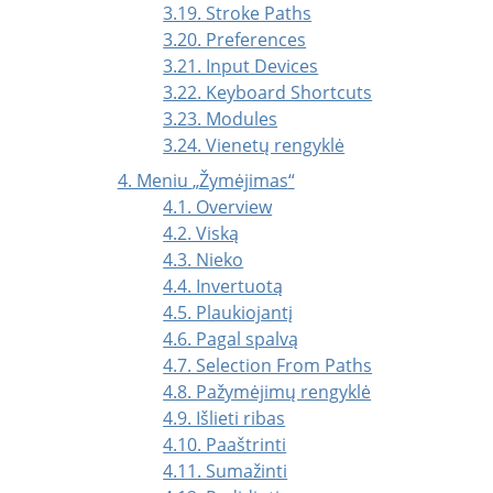
3.19. Stroke Paths
3.20. Preferences
3.21. Input Devices
3.22. Keyboard Shortcuts
3.23. Modules
3.24. Vienetų rengyklė
4. Meniu
„
Žymėjimas
“
4.1. Overview
4.2. Viską
4.3. Nieko
4.4. Invertuotą
4.5. Plaukiojantį
4.6. Pagal spalvą
4.7. Selection From Paths
4.8. Pažymėjimų rengyklė
4.9. Išlieti ribas
4.10. Paaštrinti
4.11. Sumažinti