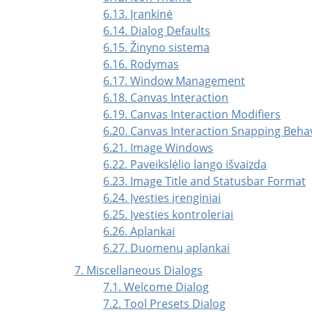
6.13. Įrankinė
6.14. Dialog Defaults
6.15. Žinyno sistema
6.16. Rodymas
6.17. Window Management
6.18. Canvas Interaction
6.19. Canvas Interaction Modifiers
6.20. Canvas Interaction Snapping Beha
6.21. Image Windows
6.22. Paveikslėlio lango išvaizda
6.23. Image Title and Statusbar Format
6.24. Įvesties įrenginiai
6.25. Įvesties kontroleriai
6.26. Aplankai
6.27. Duomenų aplankai
7. Miscellaneous Dialogs
7.1. Welcome Dialog
7.2. Tool Presets Dialog