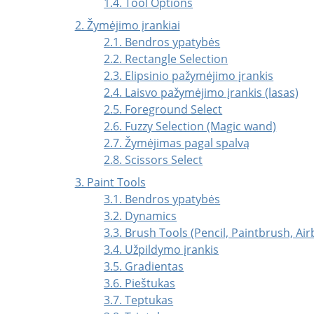
1.4. Tool Options
2. Žymėjimo įrankiai
2.1. Bendros ypatybės
2.2. Rectangle Selection
2.3. Elipsinio pažymėjimo įrankis
2.4. Laisvo pažymėjimo įrankis (lasas)
2.5. Foreground Select
2.6. Fuzzy Selection (Magic wand)
2.7. Žymėjimas pagal spalvą
2.8. Scissors Select
3. Paint Tools
3.1. Bendros ypatybės
3.2. Dynamics
3.3. Brush Tools (Pencil, Paintbrush, Ai
3.4. Užpildymo įrankis
3.5. Gradientas
3.6. Pieštukas
3.7. Teptukas