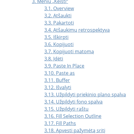
3. Meniu
„
Keisti
“
3.1. Overview
3.2. Atšaukti
3.3. Pakartoti
3.4. Atšaukimų retrospektyva
3.5. Iškirpti
3.6. Kopijuoti
3.7. Kopijuoti matomą
3.8. Įdėti
3.9. Paste In Place
3.10. Paste as
3.11. Buffer
3.12. Išvalyti
3.13. Užpildyti priekinio plano spalva
3.14. Užpildyti fono spalva
3.15. Užpildyti raštu
3.16. Fill Selection Outline
3.17. Fill Paths
3.18. Apvesti pažymėtą sritį