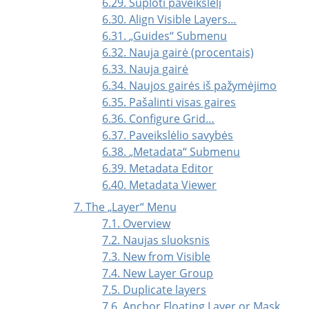
6.29. Suploti paveikslėlį
6.30. Align Visible Layers…
6.31.
„
Guides
“
Submenu
6.32. Nauja gairė (procentais)
6.33. Nauja gairė
6.34. Naujos gairės iš pažymėjimo
6.35. Pašalinti visas gaires
6.36. Configure Grid…
6.37. Paveikslėlio savybės
6.38.
„
Metadata
“
Submenu
6.39. Metadata Editor
6.40. Metadata Viewer
7. The
„
Layer
“
Menu
7.1. Overview
7.2. Naujas sluoksnis
7.3. New from Visible
7.4. New Layer Group
7.5. Duplicate layers
7.6. Anchor Floating Layer or Mask