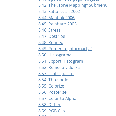
8.42. The
„
Tone Mapping
“
Submenu
8.43. Fattal et al. 2002
8.44. Mantiuk 2006
8.45. Reinhard 2005
8.46. Stress
8.47. Destripe
8.48. Retinex
8.49. Pomeniu
„
Informacija
“
8.50. Histograma
8.51. Export Histogram
8.52. Rėmelio vidurkis
8.53. Glotni paletė
8.54. Threshold
8.55. Colorize
8.56. Posterize
8.57. Color to Alpha…
8.58. Dither
8.59. RGB Clip