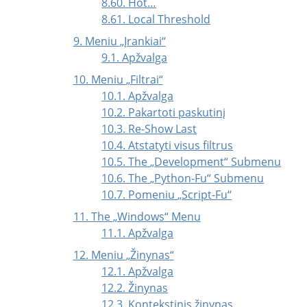
8.60. Hot…
8.61. Local Threshold
9. Meniu
„
Įrankiai
“
9.1. Apžvalga
10. Meniu
„
Filtrai
“
10.1. Apžvalga
10.2. Pakartoti paskutinį
10.3. Re-Show Last
10.4. Atstatyti visus filtrus
10.5. The
„
Development
“
Submenu
10.6. The
„
Python-Fu
“
Submenu
10.7. Pomeniu
„
Script-Fu
“
11. The
„
Windows
“
Menu
11.1. Apžvalga
12. Meniu
„
Žinynas
“
12.1. Apžvalga
12.2. Žinynas
12.3. Kontekstinis žinynas