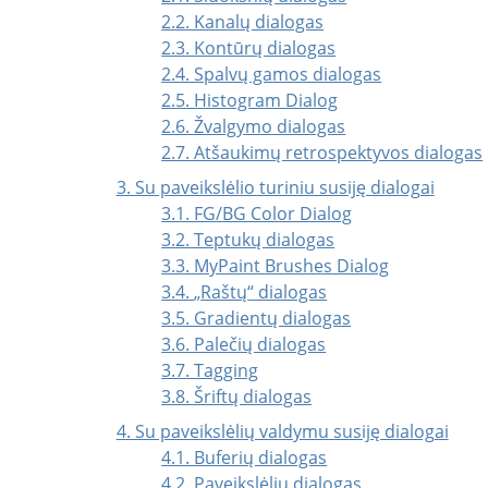
2.2. Kanalų dialogas
2.3. Kontūrų dialogas
2.4. Spalvų gamos dialogas
2.5. Histogram Dialog
2.6. Žvalgymo dialogas
2.7. Atšaukimų retrospektyvos dialogas
3. Su paveikslėlio turiniu susiję dialogai
3.1. FG/BG Color Dialog
3.2. Teptukų dialogas
3.3. MyPaint Brushes Dialog
3.4.
„
Raštų
“
dialogas
3.5. Gradientų dialogas
3.6. Palečių dialogas
3.7. Tagging
3.8. Šriftų dialogas
4. Su paveikslėlių valdymu susiję dialogai
4.1. Buferių dialogas
4.2. Paveikslėlių dialogas