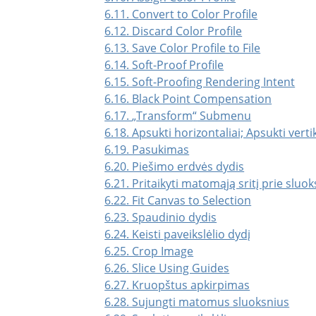
6.11. Convert to Color Profile
6.12. Discard Color Profile
6.13. Save Color Profile to File
6.14. Soft-Proof Profile
6.15. Soft-Proofing Rendering Intent
6.16. Black Point Compensation
6.17.
„
Transform
“
Submenu
6.18. Apsukti horizontaliai; Apsukti vertik
6.19. Pasukimas
6.20. Piešimo erdvės dydis
6.21. Pritaikyti matomąją sritį prie sluo
6.22. Fit Canvas to Selection
6.23. Spaudinio dydis
6.24. Keisti paveikslėlio dydį
6.25. Crop Image
6.26. Slice Using Guides
6.27. Kruopštus apkirpimas
6.28. Sujungti matomus sluoksnius