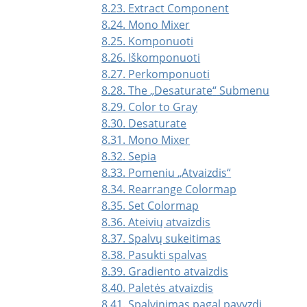
8.23. Extract Component
8.24. Mono Mixer
8.25. Komponuoti
8.26. Iškomponuoti
8.27. Perkomponuoti
8.28. The
„
Desaturate
“
Submenu
8.29. Color to Gray
8.30. Desaturate
8.31. Mono Mixer
8.32. Sepia
8.33. Pomeniu
„
Atvaizdis
“
8.34. Rearrange Colormap
8.35. Set Colormap
8.36. Ateivių atvaizdis
8.37. Spalvų sukeitimas
8.38. Pasukti spalvas
8.39. Gradiento atvaizdis
8.40. Paletės atvaizdis
8.41. Spalvinimas pagal pavyzdį