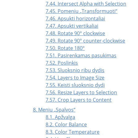
7.44. Intersect Alpha with Selection
7.45. Pomeniu
„
Transformuoti
“
7.46. Apsukti horizontaliai
7.47. Apsukti vertikaliai
7.48. Rotate 90° clockwise
7.49. Rotate 90° counter-clockwise
7.50. Rotate 180°
7.51. Pasirenkamas pasukimas
7.52. Poslinkis
7.53. Sluoksnio ribų dydis
7.54. Layers to Image Size
7.55. Keisti sluoksnio dydį
7.56. Resize Layers to Selection
7.57. Crop Layers to Content
8. Meniu
„
Spalvos
“
8.1. Apžvalga
8.2. Color Balance
8.3. Color Temperature