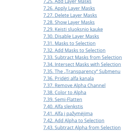
7.25. Add Layer Masks
7.26. Apply Layer Masks
7.27. Delete Layer Masks
7.28. Show Layer Masks
7.29. Keisti sluoksnio kaukę
7.30. Disable Layer Masks
7.31. Masks to Selection
7.32. Add Masks to Selection
7.33. Subtract Masks from Selection
7.34. Intersect Masks with Selection
7.35. The
„
Transparency
“
Submenu
7.36. Pridėti alfa kanalą
7.37. Remove Alpha Channel
7.38. Color to Alpha
7.39. Semi-Flatten
7.40. Alfa slenkstis
7.41. Alfa į pažymėjimą
7.42. Add Alpha to Selection
7.43. Subtract Alpha from Selection