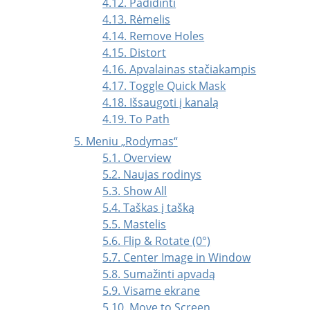
4.12. Padidinti
4.13. Rėmelis
4.14. Remove Holes
4.15. Distort
4.16. Apvalainas stačiakampis
4.17. Toggle Quick Mask
4.18. Išsaugoti į kanalą
4.19. To Path
5. Meniu
„
Rodymas
“
5.1. Overview
5.2. Naujas rodinys
5.3. Show All
5.4. Taškas į tašką
5.5. Mastelis
5.6. Flip & Rotate (0°)
5.7. Center Image in Window
5.8. Sumažinti apvadą
5.9. Visame ekrane
5.10. Move to Screen