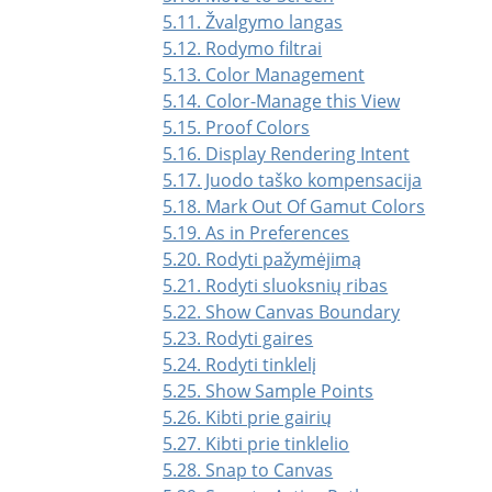
5.11. Žvalgymo langas
5.12. Rodymo filtrai
5.13. Color Management
5.14. Color-Manage this View
5.15. Proof Colors
5.16. Display Rendering Intent
5.17. Juodo taško kompensacija
5.18. Mark Out Of Gamut Colors
5.19. As in Preferences
5.20. Rodyti pažymėjimą
5.21. Rodyti sluoksnių ribas
5.22. Show Canvas Boundary
5.23. Rodyti gaires
5.24. Rodyti tinklelį
5.25. Show Sample Points
5.26. Kibti prie gairių
5.27. Kibti prie tinklelio
5.28. Snap to Canvas