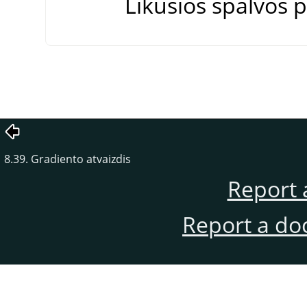
Likusios spalvos p
8.39. Gradiento atvaizdis
Report 
Report a do