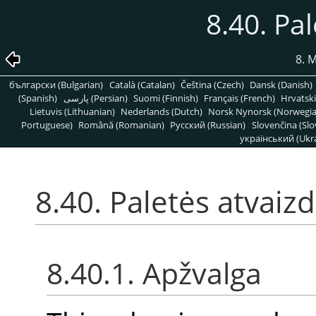
8.40. Pal
8. 
български (Bulgarian)
Català (Catalan)
Čeština (Czech)
Dansk (Danish)
(Spanish)
پارسی (Persian)
Suomi (Finnish)
Français (French)
Hrvatski
Lietuvis (Lithuanian)
Nederlands (Dutch)
Norsk Nynorsk (Norwegi
Portuguese)
Română (Romanian)
Pусский (Russian)
Slovenčina (Slo
український (Ukra
8.40. Paletės atvaizd
8.40.1. Apžvalga