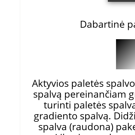
Dabartinė pa
Aktyvios paletės spalvos
spalvą pereinančiam g
turinti paletės spalv
gradiento spalvą. Didži
spalva (raudona) pake