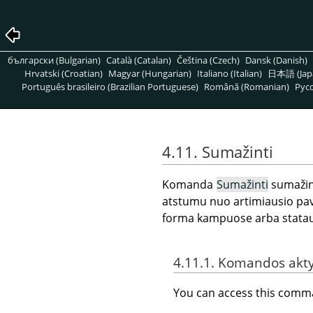
български (Bulgarian)
Català (Catalan)
Čeština (Czech)
Dansk (Danish)
Hrvatski (Croatian)
Magyar (Hungarian)
Italiano (Italian)
日本語 (Jap
Português brasileiro (Brazilian Portuguese)
Română (Romanian)
Pусс
4.11. Sumažinti
Komanda
Sumažinti
sumažina
atstumu nuo artimiausio pavei
forma kampuose arba stataus 
4.11.1. Komandos akt
You can access this com