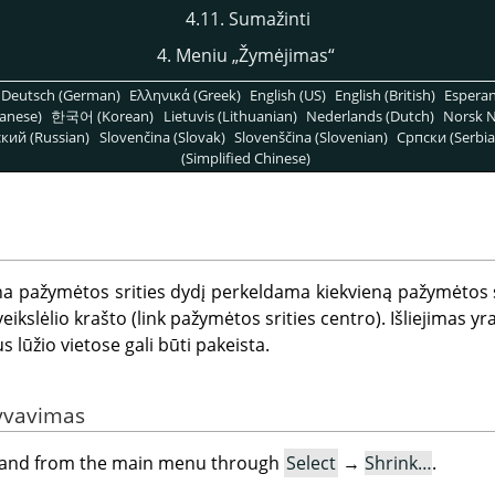
4.11. Sumažinti
4. Meniu
„
Žymėjimas
“
Deutsch (German)
Ελληνικά (Greek)
English (US)
English (British)
Espera
anese)
한국어 (Korean)
Lietuvis (Lithuanian)
Nederlands (Dutch)
Norsk N
кий (Russian)
Slovenčina (Slovak)
Slovenščina (Slovenian)
Српски (Serbia
(Simplified Chinese)
 pažymėtos srities dydį perkeldama kiekvieną pažymėtos sr
kslėlio krašto (link pažymėtos srities centro). Išliejimas yr
lūžio vietose gali būti pakeista.
yvavimas
mand from the main menu through
Select
→
Shrink…
.