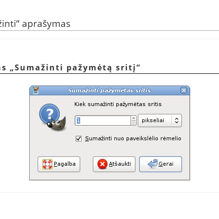
inti
“
aprašymas
as
„
Sumažinti pažymėtą sritį
“