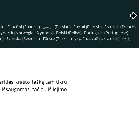
nto
Español (Spanish)
پارسی (Persian)
Suomi (Finnish)
Français (French)
ynorsk (Norwegian Nynorsk)
Polski (Polish)
Português (Portuguese)
n)
Svenska (Swedish)
Türkçe (Turkish)
український (Ukrainian)
中文
ities krašto tašką tam tikru
a išsaugomas, tačiau išliejimo