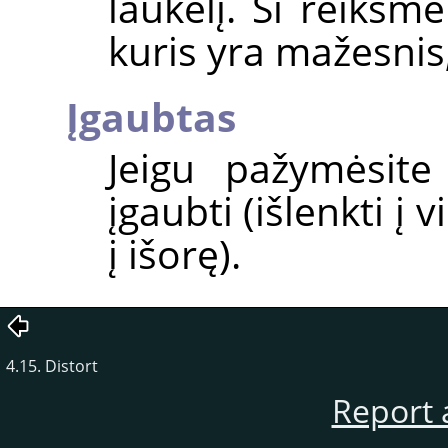
laukelį. Ši reikšm
kuris yra mažesnis
Įgaubtas
Jeigu pažymėsite
įgaubti (išlenkti į v
į išorę).
4.15. Distort
Report 