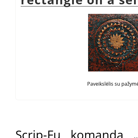
Paveikslėlis su pažym
Scrip-Fu komanda