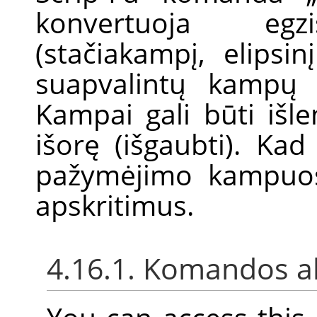
konvertuoja egzi
(stačiakampį, elipsi
suapvalintų kampų 
Kampai gali būti išlen
išorę (išgaubti). Ka
pažymėjimo kampuos
apskritimus.
4.16.1. Komandos a