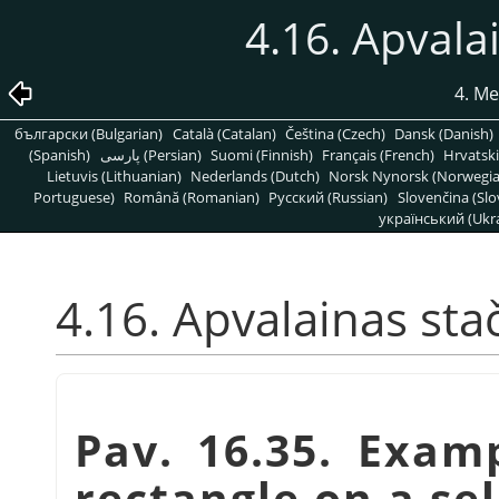
4.16. Apvala
4. M
български (Bulgarian)
Català (Catalan)
Čeština (Czech)
Dansk (Danish)
(Spanish)
پارسی (Persian)
Suomi (Finnish)
Français (French)
Hrvatski
Lietuvis (Lithuanian)
Nederlands (Dutch)
Norsk Nynorsk (Norwegi
Portuguese)
Română (Romanian)
Pусский (Russian)
Slovenčina (Slo
український (Ukra
4.16. Apvalainas st
Pav. 16.35. Exam
rectangle on a se