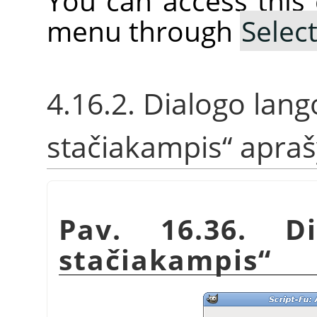
You can access thi
menu through
Selec
4.16.2. Dialogo lan
stačiakampis
“
apra
Pav. 16.36. D
stačiakampis
“