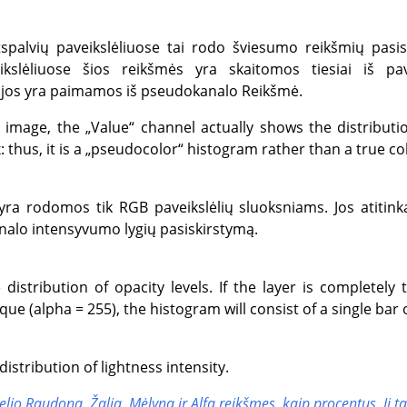
tspalvių paveikslėliuose tai rodo šviesumo reikšmių pasis
eikslėliuose šios reikšmės yra skaitomos tiesiai iš p
e jos yra paimamos iš pseudokanalo Reikšmė.
d image, the
„
Value
“
channel actually shows the distributi
thus, it is a
„
pseudocolor
“
histogram rather than a true co
 yra rodomos tik RGB paveikslėlių sluoksniams. Jos atiti
nalo intensyvumo lygių pasiskirstymą.
distribution of opacity levels. If the layer is completely
e (alpha = 255), the histogram will consist of a single bar o
istribution of lightness intensity.
selio
Raudoną
,
Žalią
,
Mėlyną
ir
Alfa
reikšmes, kaip procentus. Ji ta