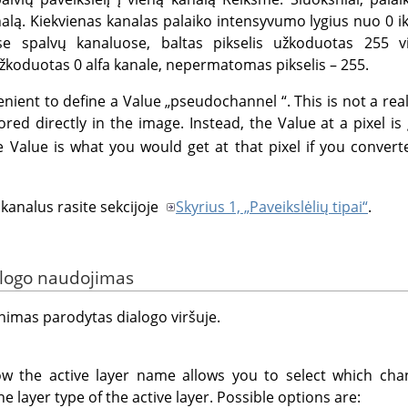
alą. Kiekvienas kanalas palaiko intensyvumo lygius nuo 0 iki 
e spalvų kanaluose, baltas pikselis užkoduotas 255 v
žkoduotas 0 alfa kanale, nepermatomas pikselis – 255.
enient to define a Value
„
pseudochannel
“
. This is not a re
ored directly in the image. Instead, the Value at a pixel i
the Value is what you would get at that pixel if you conve
kanalus rasite sekcijoje
Skyrius 1, „Paveikslėlių tipai“
.
alogo naudojimas
nimas parodytas dialogo viršuje.
 the active layer name allows you to select which chan
 layer type of the active layer. Possible options are: