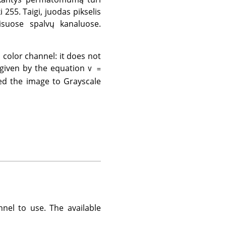
255. Taigi, juodas pikselis
isuose spalvų kanaluose.
al color channel: it does not
s given by the equation
V =
rted the image to Grayscale
nel to use. The available