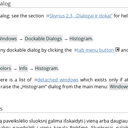
ialog
ialog; see the section
Skyrius 2.3, „Dialogai ir dokai“
for hel
indows
→
Dockable Dialogs
→
Histogram
.
ny dockable dialog by clicking the
tab menu button
and
olors
→
Info
→
Histogram
.
re is a list of
detached windows
which exists only if a
 raise the
„
Histogram
“
dialog from the main menu:
Window
s
aveikslėlio sluoksnį galima išskaidyti į vieną arba daugiau 
palvių paveikslėlį į vieną kanalą Reikšmė. Sluoksniai, pa