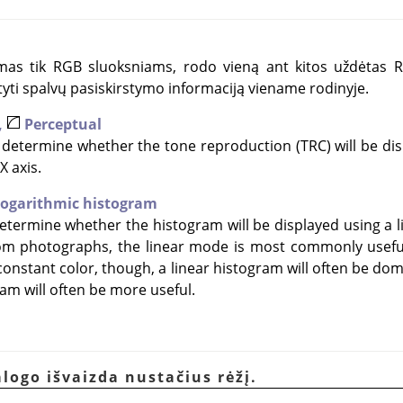
limas tik RGB sluoksniams, rodo vieną ant kitos uždėtas 
ti spalvų pasiskirstymo informaciją viename rodinyje.
,
Perceptual
determine whether the tone reproduction (TRC) will be disp
X axis.
ogarithmic histogram
termine whether the histogram will be displayed using a li
om photographs, the linear mode is most commonly useful
constant color, though, a linear histogram will often be dom
am will often be more useful.
alogo išvaizda nustačius rėžį.