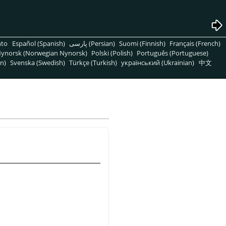
nto
Español (Spanish)
پارسی (Persian)
Suomi (Finnish)
Français (French)
ynorsk (Norwegian Nynorsk)
Polski (Polish)
Português (Portuguese)
n)
Svenska (Swedish)
Türkçe (Turkish)
український (Ukrainian)
中文