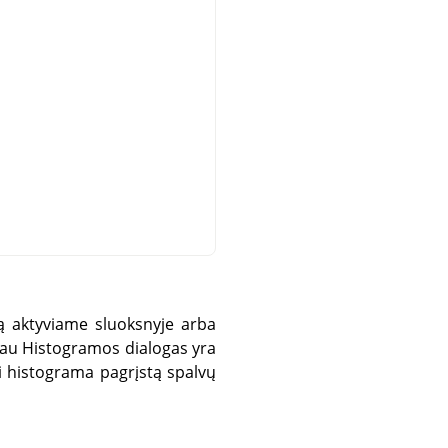
ą aktyviame sluoksnyje arba
iau Histogramos dialogas yra
kti histograma pagrįstą spalvų