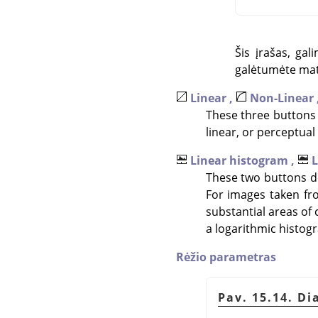
Šis įrašas, ga
galėtumėte maty
Linear ,
Non-Linear 
These three buttons 
linear, or perceptual 
Linear histogram ,
L
These two buttons de
For images taken fr
substantial areas of 
a logarithmic histogr
Rėžio parametras
Pav. 15.14. Di