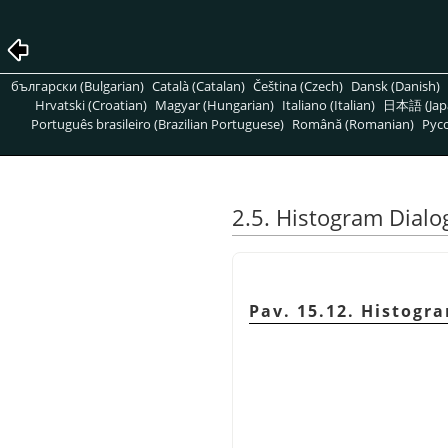
български (Bulgarian)
Català (Catalan)
Čeština (Czech)
Dansk (Danish)
Hrvatski (Croatian)
Magyar (Hungarian)
Italiano (Italian)
日本語 (Jap
Português brasileiro (Brazilian Portuguese)
Română (Romanian)
Pусс
2.5. Histogram Dialo
Pav. 15.12. Histogr