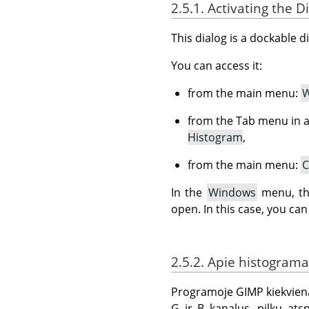
2.5.1. Activating the D
This dialog is a dockable d
You can access it:
from the main menu:
W
from the Tab menu in a
Histogram
,
from the main menu:
C
In the
Windows
menu, the
open. In this case, you can
2.5.2. Apie histograma
Programoje GIMP kiekvieną p
G ir B kanalus, pilkų ats