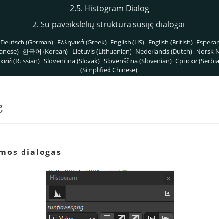
2.5. Histogram Dialog
2. Su paveikslėlių struktūra susiję dialogai
Deutsch (German)
Ελληνικά (Greek)
English (US)
English (British)
Espera
anese)
한국어 (Korean)
Lietuvis (Lithuanian)
Nederlands (Dutch)
Norsk N
кий (Russian)
Slovenčina (Slovak)
Slovenščina (Slovenian)
Српски (Serbia
(Simplified Chinese)
g
amos dialogas