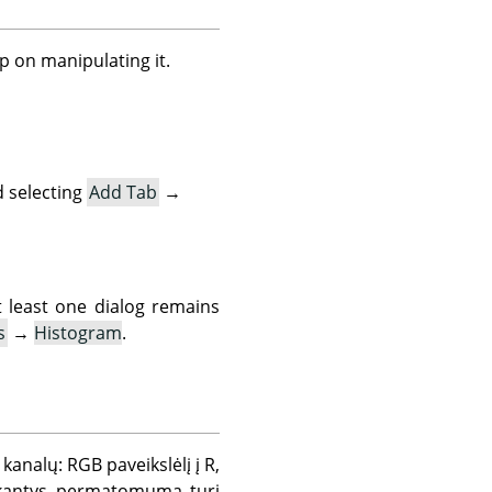
p on manipulating it.
 selecting
Add Tab
→
t least one dialog remains
s
→
Histogram
.
kanalų: RGB paveikslėlį į R,
laikantys permatomumą turi