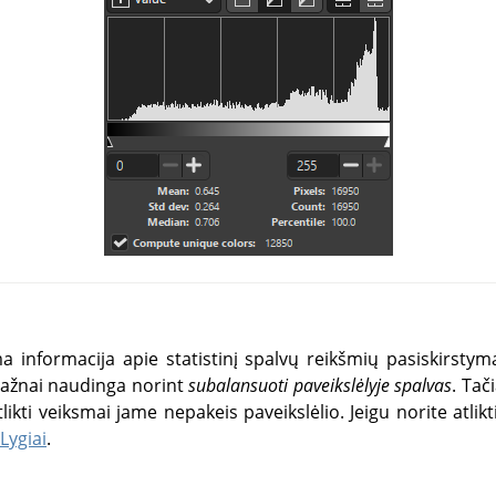
informacija apie statistinį spalvų reikšmių pasiskirstym
dažnai naudinga norint
subalansuoti paveikslėlyje spalvas
. Tač
atlikti veiksmai jame nepakeis paveikslėlio. Jeigu norite atli
Lygiai
.