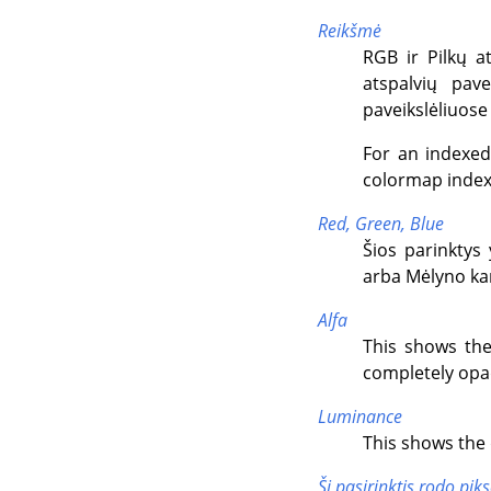
Reikšmė
RGB ir Pilkų a
atspalvių pav
paveikslėliuos
For an indexe
colormap index: 
Red,
Green,
Blue
Šios parinktys
arba Mėlyno ka
Alfa
This shows the 
completely opaqu
Luminance
This shows the d
Ši pasirinktis rodo pik