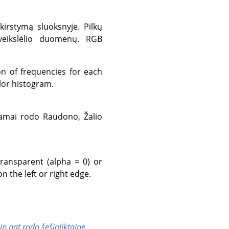
kirstymą sluoksnyje. Pilkų
aveikslėlio duomenų. RGB
on of frequencies for each
lor histogram.
nkamai rodo Raudono, Žalio
 transparent (alpha = 0) or
n the left or right edge.
ip pat rodo šešioliktainę