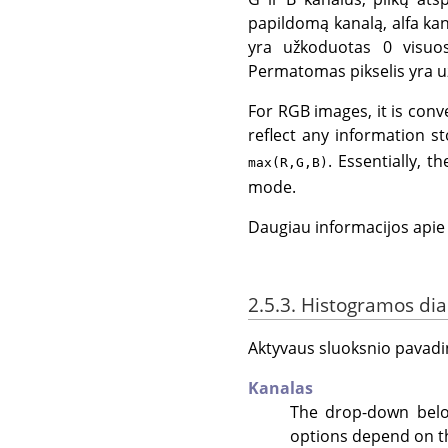
papildomą kanalą, alfa kan
yra užkoduotas 0 visuos
Permatomas pikselis yra u
For RGB images, it is conv
reflect any information st
. Essentially, 
max(R,G,B)
mode.
Daugiau informacijos apie 
2.5.3. Histogramos di
Aktyvaus sluoksnio pavadi
Kanalas
The drop-down below
options depend on the