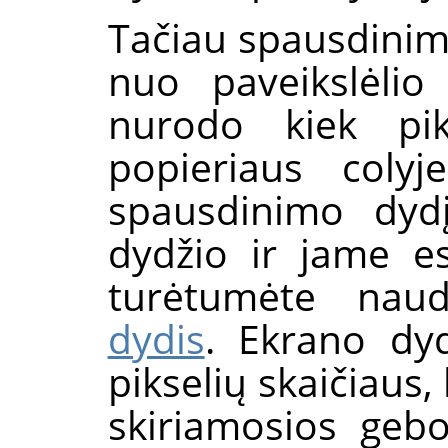
Tačiau spausdinimo
nuo paveikslėlio
nurodo kiek pik
popieriaus colyj
spausdinimo dydį
dydžio ir jame es
turėtumėte nau
dydis
. Ekrano dyd
pikselių skaičiaus,
skiriamosios gebo