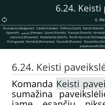
6.24. Keisti
6. Me
български (Bulgarian)
Català (Catalan)
Čeština (Czech)
Dansk (Danish)
(Spanish)
پارسی (Persian)
Suomi (Finnish)
Français (French)
Hrvatski
Lietuvis (Lithuanian)
Nederlands (Dutch)
Norsk Nynorsk (Norwegi
Portuguese)
Română (Romanian)
Pусский (Russian)
Slovenčina (Slo
український (Ukra
6.24. Keisti paveiksl
Komanda
Keisti pave
sumažina paveikslėl
jame esančių pikse