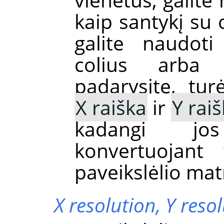
kaip santykį su 
galite naudoti 
colius arba 
padarysite, tur
X raiška
ir
Y rai
kadangi jo
konvertuojant 
paveikslėlio mat
X resolution,
Y reso