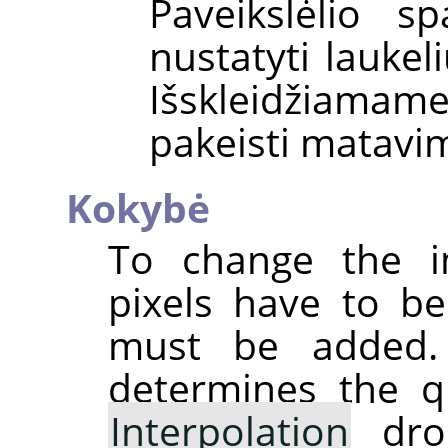
Paveikslėlio s
nustatyti lauke
Išskleidžiamam
pakeisti matavi
Kokybė
To change the i
pixels have to b
must be added.
determines the qu
Interpolation
drop