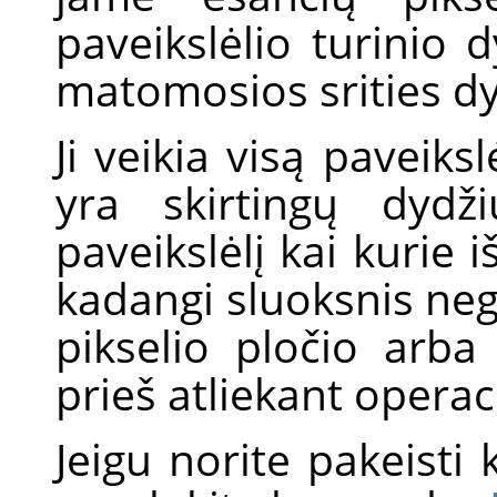
paveikslėlio turinio d
matomosios srities dy
Ji veikia visą paveiksl
yra skirtingų dydž
paveikslėlį kai kurie i
kadangi sluoksnis neg
pikselio pločio arba i
prieš atliekant operaci
Jeigu norite pakeisti