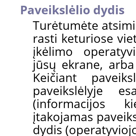
Paveikslėlio dydis
Turėtumėte atsimin
rasti keturiose vie
įkėlimo operatyv
jūsų ekrane, arba
Keičiant paveiks
paveikslėlyje es
(informacijos ki
įtakojamas paveik
dydis (operatyviojo