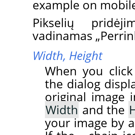
example on mobile
Pikselių pridėj
vadinamas
„
Perri
Width,
Height
When you clic
the dialog displ
original image i
Width
and the
H
your image by a