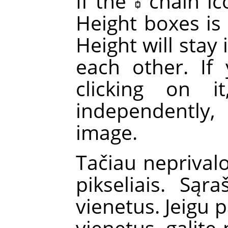
If the
chain i
Height boxes is
Height will stay
each other. If
clicking on 
independently, 
image.
Tačiau neprival
pikseliais. Sąra
vienetus. Jeigu 
vienetus, galite 