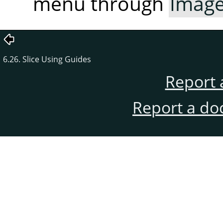
menu through
Imag
6.26. Slice Using Guides
Report 
Report a do