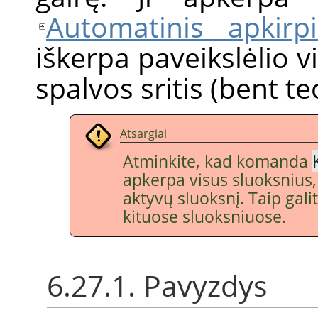
Automatinis apkirp
iškerpa paveikslėlio v
spalvos sritis (bent te
Atsargiai
Atminkite, kad komanda
apkerpa visus sluoksnius, 
aktyvų sluoksnį. Taip gali
kituose sluoksniuose.
6.27.1. Pavyzdys