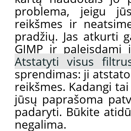
problema, jeigu jū
reikšmes ir neatsim
pradžių. Jas atkurti
GIMP
ir paleisdami 
Atstatyti visus filtru
sprendimas: ji atstat
reikšmes. Kadangi tai 
jūsų paprašoma patvir
padaryti. Būkite atid
negalima.