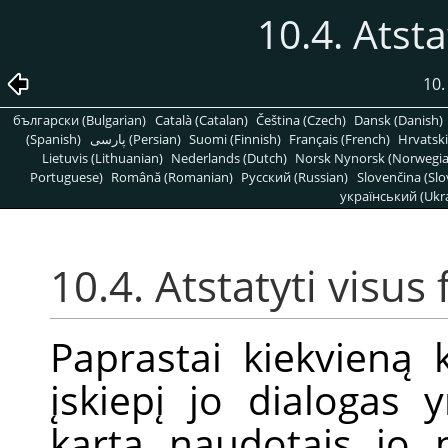
10.4. Atsta
10
български (Bulgarian)
Català (Catalan)
Čeština (Czech)
Dansk (Danish)
(Spanish)
پارسی (Persian)
Suomi (Finnish)
Français (French)
Hrvatski
Lietuvis (Lithuanian)
Nederlands (Dutch)
Norsk Nynorsk (Norwegi
Portuguese)
Română (Romanian)
Pусский (Russian)
Slovenčina (Slo
український (Ukra
10.4. Atstatyti visus f
Paprastai kiekvieną 
įskiepį jo dialogas
kartą naudotais jo p