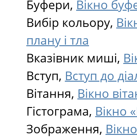
Буфери,
Вікно буф
Вибір кольору,
Вік
плану і тла
Вказівник миші,
Ві
Вступ,
Вступ до діа
Вітання,
Вікно віт
Гістограма,
Вікно 
Зображення,
Вікн