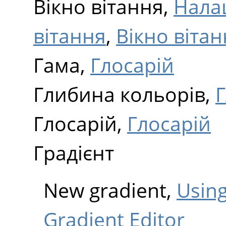
Вікно вітання,
Нала
вітання
,
Вікно віта
Гама,
Глосарій
Глибина кольорів,
Г
Глосарій,
Глосарій
Градієнт
New gradient,
Using
Gradient Editor