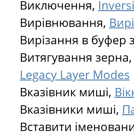
Виключення,
Invers
Вирівнювання,
Вир
Вирізання в буфер 
Витягування зерна
Legacy Layer Modes
Вказівник миші,
Вік
Вказівники миші,
П
Вставити іменован