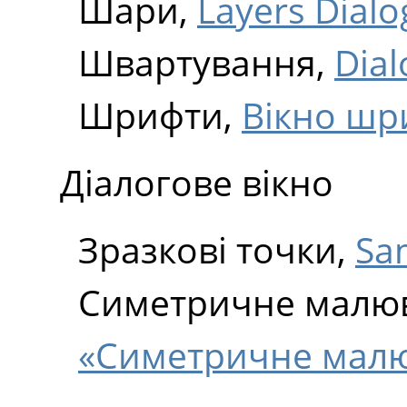
Шари,
Layers Dialo
Швартування,
Dial
Шрифти,
Вікно шр
Діалогове вікно
Зразкові точки,
Sa
Симетричне малю
«Симетричне мал