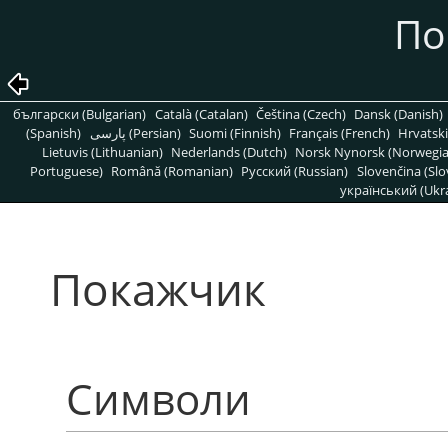
По
български (Bulgarian)
Català (Catalan)
Čeština (Czech)
Dansk (Danish)
(Spanish)
پارسی (Persian)
Suomi (Finnish)
Français (French)
Hrvatski
Lietuvis (Lithuanian)
Nederlands (Dutch)
Norsk Nynorsk (Norwegi
Portuguese)
Română (Romanian)
Pусский (Russian)
Slovenčina (Slo
український (Ukra
Покажчик
Символи