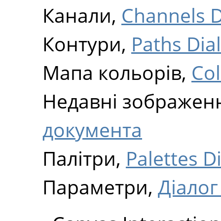
Канали,
Channels D
Контури,
Paths Dia
Мапа кольорів,
Co
Недавні зображен
документа
Палітри,
Palettes D
Параметри,
Діалог