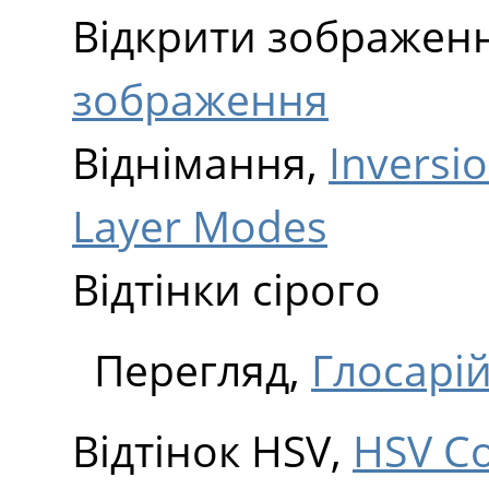
Відкрити зображен
зображення
Віднімання,
Inversi
Layer Modes
Відтінки сірого
Перегляд,
Глосарі
Відтінок HSV,
HSV C