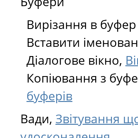
Буфери
Вирізання в буфер
Вставити іменова
Діалогове вікно,
Ві
Копіювання з буфе
буферів
Вади,
Звітування щ
удосконалення