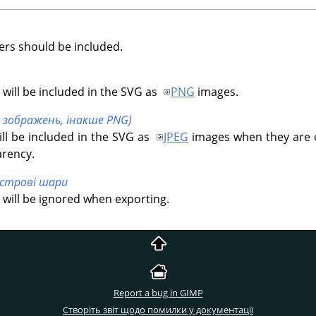
yers should be included.
s will be included in the SVG as
PNG
images.
х зображень, інакше PNG)
ill be included in the SVG as
JPEG
images when they are
arency.
строві шари
s will be ignored when exporting.
Report a bug in GIMP
Створіть звіт щодо помилки у документації