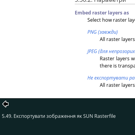
Embed raster layers as
Select how raster la
PNG (завжди)
All raster layer
JPEG (для непрозори
Raster layers w
there is transp
Не експортувати ра
All raster layer
5.49. Експортувати зображення як SUN Rasterfile