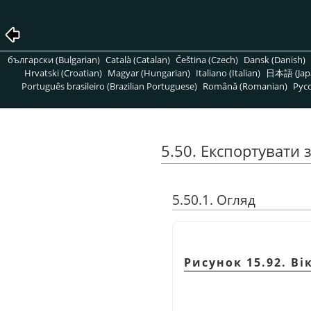
български (Bulgarian)
Català (Catalan)
Čeština (Czech)
Dansk (Danish)
Hrvatski (Croatian)
Magyar (Hungarian)
Italiano (Italian)
日本語 (Jap
Português brasileiro (Brazilian Portuguese)
Română (Romanian)
Pусс
5.50. Експортувати
5.50.1. Огляд
Рисунок 15.92. В