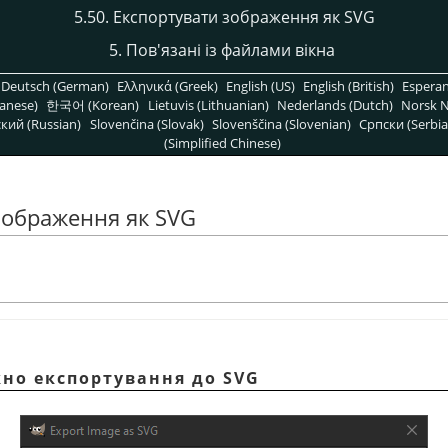
5.50. Експортувати зображення як SVG
5. Пов'язані із файлами вікна
Deutsch (German)
Ελληνικά (Greek)
English (US)
English (British)
Espera
anese)
한국어 (Korean)
Lietuvis (Lithuanian)
Nederlands (Dutch)
Norsk N
кий (Russian)
Slovenčina (Slovak)
Slovenščina (Slovenian)
Српски (Serbia
(Simplified Chinese)
 зображення як SVG
ікно експортування до SVG