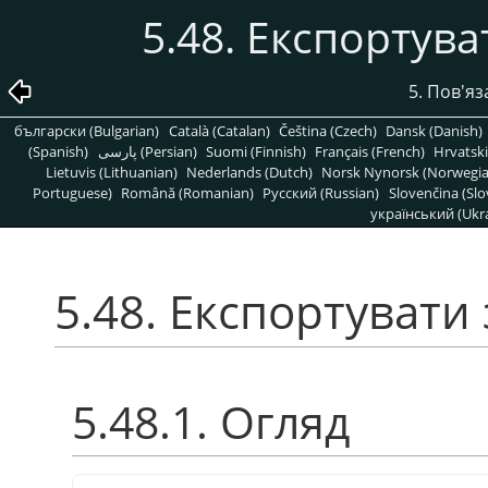
5.48. Експортув
5. Пов'яз
български (Bulgarian)
Català (Catalan)
Čeština (Czech)
Dansk (Danish)
(Spanish)
پارسی (Persian)
Suomi (Finnish)
Français (French)
Hrvatski
Lietuvis (Lithuanian)
Nederlands (Dutch)
Norsk Nynorsk (Norwegi
Portuguese)
Română (Romanian)
Pусский (Russian)
Slovenčina (Slo
український (Ukra
5.48. Експортувати
5.48.1. Огляд