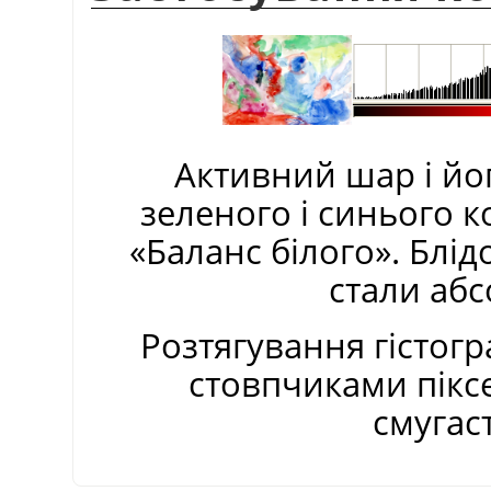
Активний шар і йо
зеленого і синього к
«
Баланс білого
»
. Блід
стали аб
Розтягування гістог
стовпчиками піксе
смугас