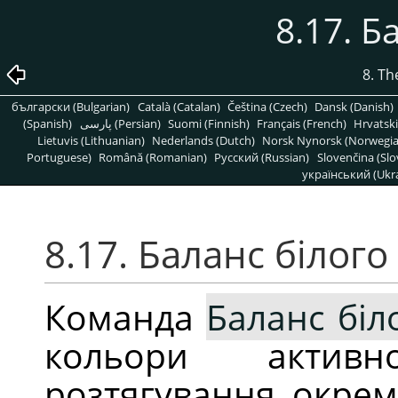
8.17. Б
8. T
български (Bulgarian)
Català (Catalan)
Čeština (Czech)
Dansk (Danish)
(Spanish)
پارسی (Persian)
Suomi (Finnish)
Français (French)
Hrvatski
Lietuvis (Lithuanian)
Nederlands (Dutch)
Norsk Nynorsk (Norwegi
Portuguese)
Română (Romanian)
Pусский (Russian)
Slovenčina (Slo
український (Ukra
8.17. Баланс білого
Команда
Баланс біл
кольори актив
розтягування окрем