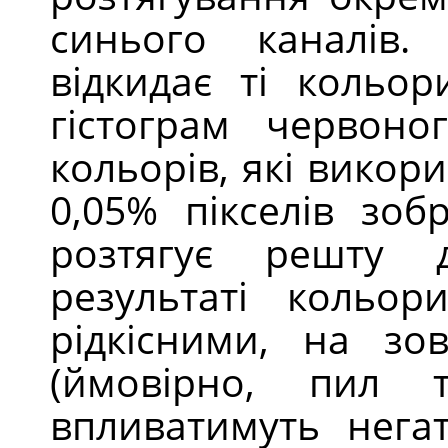
синього каналів
відкидає ті кольор
гістограм червоно
кольорів, які викор
0,05% пікселів зоб
розтягує решту д
результаті кольор
рідкісними, на зов
(ймовірно, пил 
впливатимуть нега