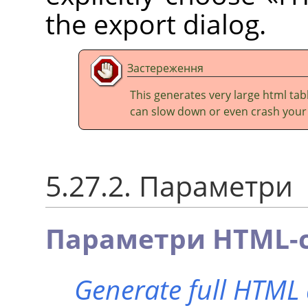
the export dialog.
Застереження
This generates very large html tabl
can slow down or even crash your
5.27.2. Параметри
Параметри HTML-с
Generate full HTM