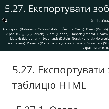
5.27. Експортувати з
5. Пов'яз
български (Bulgarian)
Català (Catalan)
Čeština (Czech)
Dansk (Danish)
(Spanish)
پارسی (Persian)
Suomi (Finnish)
Français (French)
Hrvatski
Lietuvis (Lithuanian)
Nederlands (Dutch)
Norsk Nynorsk (Norwegi
Portuguese)
Română (Romanian)
Pусский (Russian)
Slovenčina (Slo
український (Ukra
5.27. Експортувати
таблицю HTML