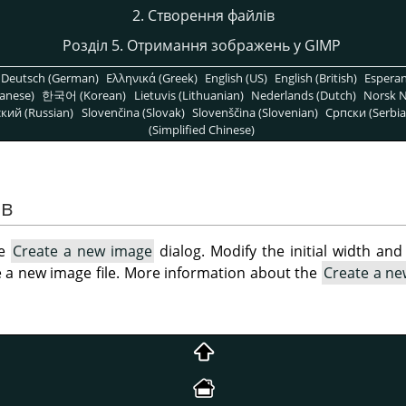
2. Створення файлів
Розділ 5. Отримання зображень у GIMP
Deutsch (German)
Ελληνικά (Greek)
English (US)
English (British)
Espera
anese)
한국어 (Korean)
Lietuvis (Lithuanian)
Nederlands (Dutch)
Norsk N
кий (Russian)
Slovenčina (Slovak)
Slovenščina (Slovenian)
Српски (Serbia
(Simplified Chinese)
ів
he
Create a new image
dialog. Modify the initial width and 
e a new image file. More information about the
Create a n