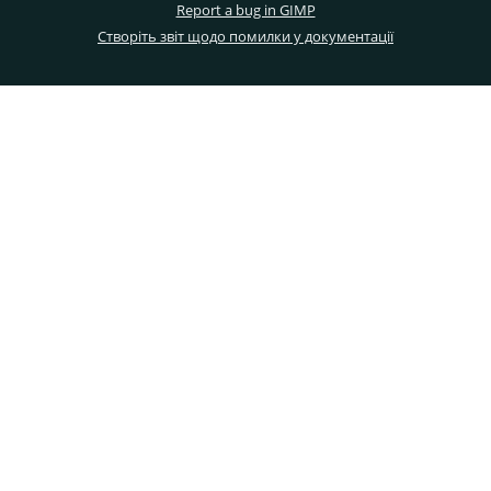
Report a bug in GIMP
Створіть звіт щодо помилки у документації