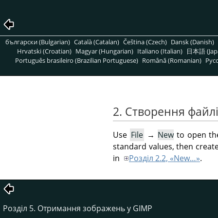
български (Bulgarian)
Català (Catalan)
Čeština (Czech)
Dansk (Danish)
Hrvatski (Croatian)
Magyar (Hungarian)
Italiano (Italian)
日本語 (Jap
Português brasileiro (Brazilian Portuguese)
Română (Romanian)
Pусс
2. Створення файл
Use
File
→
New
to open t
standard values, then creat
in
Розділ 2.2, «New…»
.
Розділ 5. Отримання зображень у GIMP