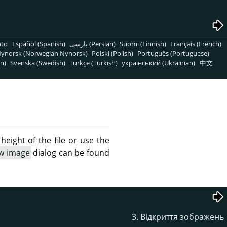
nto
Español (Spanish)
پارسی (Persian)
Suomi (Finnish)
Français (French)
ynorsk (Norwegian Nynorsk)
Polski (Polish)
Português (Portuguese)
n)
Svenska (Swedish)
Türkçe (Turkish)
український (Ukrainian)
中文
height of the file or use the
ew image
dialog can be found
3. Відкриття зображень