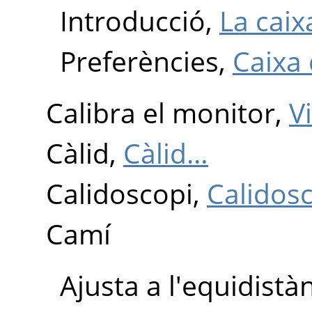
Introducció,
La caix
Preferències,
Caixa 
Calibra el monitor,
V
Càlid,
Càlid…
Calidoscopi,
Calidos
Camí
Ajusta a l'equidistà