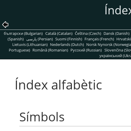
Índex
български (Bulgarian)
Català (Catalan)
Čeština (Czech)
Dansk (Danish)
(Spanish)
پارسی (Persian)
Suomi (Finnish)
Français (French)
Hrvatski
Lietuvis (Lithuanian)
Nederlands (Dutch)
Norsk Nynorsk (Norwegi
Portuguese)
Română (Romanian)
Pусский (Russian)
Slovenčina (Slo
український (Ukra
Índex alfabètic
Símbols