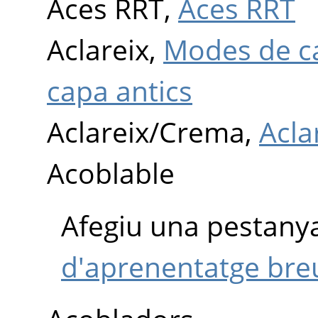
Aces RRT,
Aces RRT
Aclareix,
Modes de ca
capa antics
Aclareix/Crema,
Acla
Acoblable
Afegiu una pestany
d'aprenentatge bre