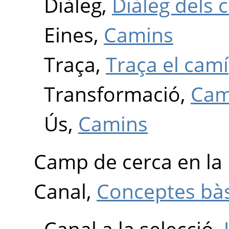
Diàleg,
Diàleg dels 
Eines,
Camins
Traça,
Traça el camí
Transformació,
Cam
Ús,
Camins
Camp de cerca en la l
Canal,
Conceptes bàs
Canal a la selecció,