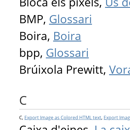
Bloca els píxels,
Ús d
BMP,
Glossari
Boira,
Boira
bpp,
Glossari
Brúixola Prewitt,
Vor
C
C,
Export Image as Colored HTML text
,
Export Imag
Caixa d'eines,
La cai