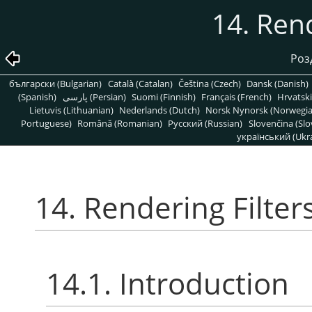
14. Rend
Роз
български (Bulgarian)
Català (Catalan)
Čeština (Czech)
Dansk (Danish)
(Spanish)
پارسی (Persian)
Suomi (Finnish)
Français (French)
Hrvatski
Lietuvis (Lithuanian)
Nederlands (Dutch)
Norsk Nynorsk (Norwegi
Portuguese)
Română (Romanian)
Pусский (Russian)
Slovenčina (Slo
український (Ukra
14. Rendering Filter
14.1. Introduction