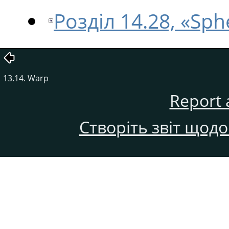
Розділ 14.28, «Sph
13.14. Warp
Report 
Створіть звіт щод