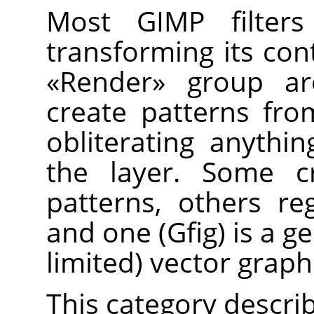
Most
GIMP
filter
transforming its cont
«
Render
»
group are
create patterns fro
obliterating anythi
the layer. Some c
patterns, others reg
and one (Gfig) is a g
limited) vector graphi
This category describe