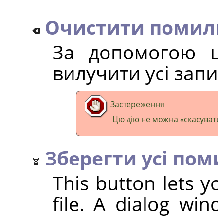
Очистити помил
За допомогою ц
вилучити усі зап
Застереження
Цю дію не можна
«
скасуват
Зберегти усі по
This button lets y
file. A dialog wi