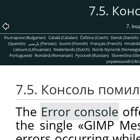
7.5. Ко
7. Інш
български (Bulgarian)
Català (Catalan)
Čeština (Czech)
Dansk (Danish)
(Spanish)
پارسی (Persian)
Suomi (Finnish)
Français (French)
Hrvatski
Lietuvis (Lithuanian)
Nederlands (Dutch)
Norsk Nynorsk (Norwegi
Portuguese)
Română (Romanian)
Pусский (Russian)
Slovenčina (Slo
український (Ukra
7.5. Консоль поми
The
Error console
off
the single
«
GIMP Me
errors occurring whil