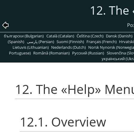
12. The
Ро
български (Bulgarian)
Català (Catalan)
Čeština (Czech)
Dansk (Danish)
(Spanish)
پارسی (Persian)
Suomi (Finnish)
Français (French)
Hrvatski
Lietuvis (Lithuanian)
Nederlands (Dutch)
Norsk Nynorsk (Norwegi
Portuguese)
Română (Romanian)
Pусский (Russian)
Slovenčina (Slo
український (Ukra
12. The
«
Help
»
Men
12.1. Overview