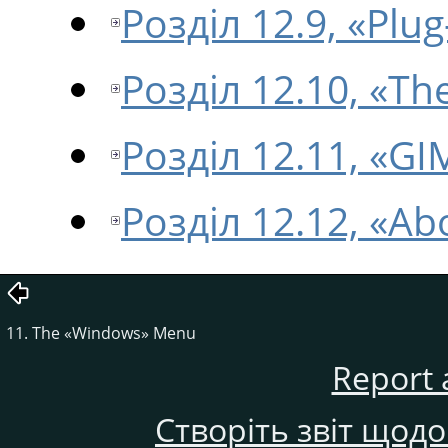
Розділ 12.9, «Plu
Розділ 12.10, «T
Розділ 12.11, «GI
Розділ 12.12, «Ab
11. The
«
Windows
»
Menu
Report 
Створіть звіт щод