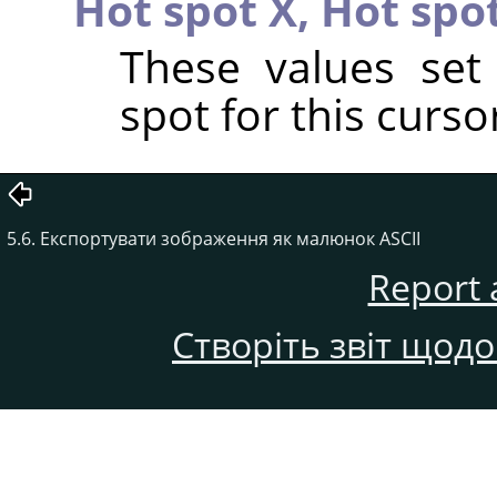
Hot spot X,
Hot spo
These values set
spot for this curso
5.6. Експортувати зображення як малюнок ASCII
Report 
Створіть звіт щод