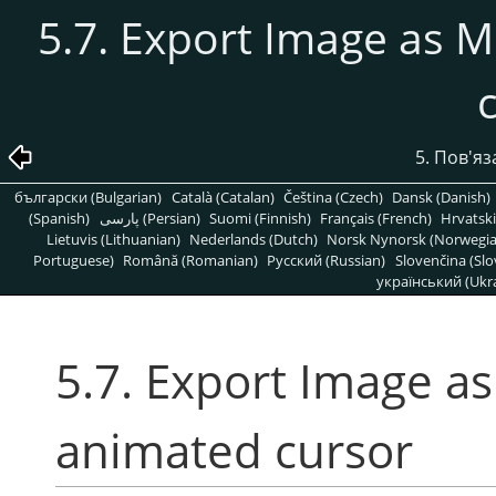
5.7. Export Image as 
5. Пов'яз
български (Bulgarian)
Català (Catalan)
Čeština (Czech)
Dansk (Danish)
(Spanish)
پارسی (Persian)
Suomi (Finnish)
Français (French)
Hrvatski
Lietuvis (Lithuanian)
Nederlands (Dutch)
Norsk Nynorsk (Norwegi
Portuguese)
Română (Romanian)
Pусский (Russian)
Slovenčina (Slo
український (Ukra
5.7. Export Image a
animated cursor