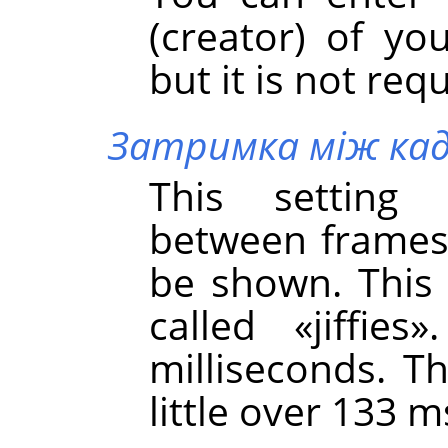
(creator) of yo
but it is not req
Затримка між ка
This setting
between frames, 
be shown. This 
called
«
jiffies
»
milliseconds. Th
little over 133 m