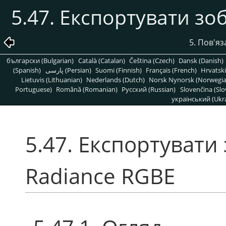
5.47. Експортувати з
5. Пов'яз
български (Bulgarian)
Català (Catalan)
Čeština (Czech)
Dansk (Danish)
(Spanish)
پارسی (Persian)
Suomi (Finnish)
Français (French)
Hrvatski
Lietuvis (Lithuanian)
Nederlands (Dutch)
Norsk Nynorsk (Norwegi
Portuguese)
Română (Romanian)
Pусский (Russian)
Slovenčina (Slo
український (Ukra
5.47. Експортувати
Radiance RGBE