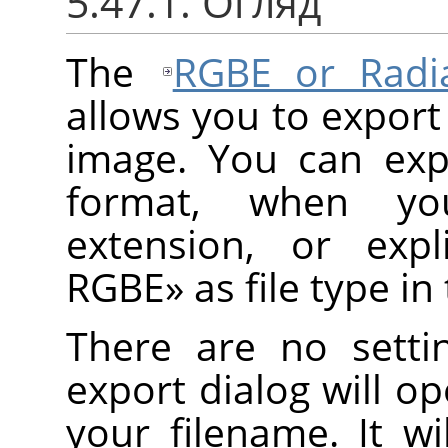
5.47.1. Огляд
The
RGBE or Radi
allows you to export
image. You can exp
format, when y
extension, or exp
RGBE
»
as file type in
There are no setti
export dialog will o
your filename. It wi