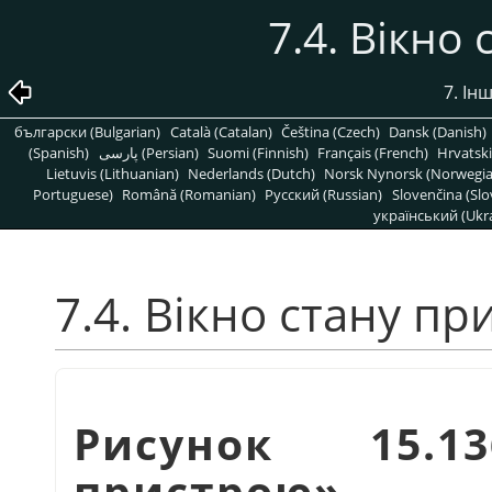
7.4. Вікно
7. Інш
български (Bulgarian)
Català (Catalan)
Čeština (Czech)
Dansk (Danish)
(Spanish)
پارسی (Persian)
Suomi (Finnish)
Français (French)
Hrvatski
Lietuvis (Lithuanian)
Nederlands (Dutch)
Norsk Nynorsk (Norwegi
Portuguese)
Română (Romanian)
Pусский (Russian)
Slovenčina (Slo
український (Ukra
7.4. Вікно стану п
Рисунок 15.
пристрою
»