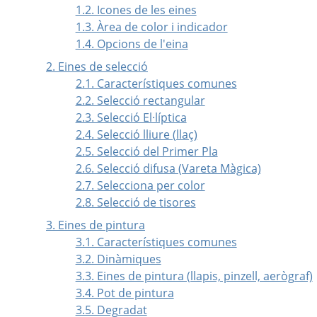
1.2. Icones de les eines
1.3. Àrea de color i indicador
1.4. Opcions de l'eina
2. Eines de selecció
2.1. Característiques comunes
2.2. Selecció rectangular
2.3. Selecció El·líptica
2.4. Selecció lliure (llaç)
2.5. Selecció del Primer Pla
2.6. Selecció difusa (Vareta Màgica)
2.7. Selecciona per color
2.8. Selecció de tisores
3. Eines de pintura
3.1. Característiques comunes
3.2. Dinàmiques
3.3. Eines de pintura (llapis, pinzell, aerògraf)
3.4. Pot de pintura
3.5. Degradat