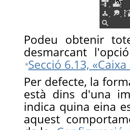
Podeu obtenir tot
desmarcant l'opc
Secció 6.13, «Caixa
Per defecte, la for
està dins d'una i
indica quina eina e
aquest comportam