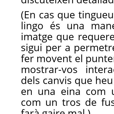
(En cas que tingueu 
lingo és una mane
imatge que requerei
sigui per a permetr
fer movent el punter
mostrar-vos intera
dels canvis que heu 
en una eina com u
com un tros de fu
farà gaire mal.)