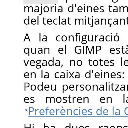
majoria d'eines ta
del teclat mitjançan
A la configuració
quan el
GIMP
està
vegada, no totes l
en la caixa d'eines
Podeu personalitza
es mostren en la
Preferències de la 
Hi ha dues raons