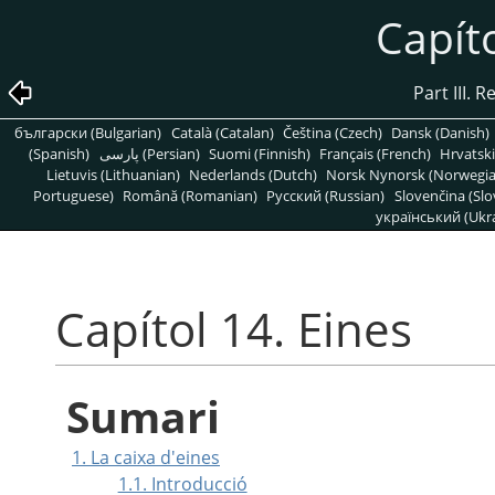
Capíto
Part III. 
български (Bulgarian)
Català (Catalan)
Čeština (Czech)
Dansk (Danish)
(Spanish)
پارسی (Persian)
Suomi (Finnish)
Français (French)
Hrvatski
Lietuvis (Lithuanian)
Nederlands (Dutch)
Norsk Nynorsk (Norwegi
Portuguese)
Română (Romanian)
Pусский (Russian)
Slovenčina (Slo
український (Ukra
Capítol 14. Eines
Sumari
1. La caixa d'eines
1.1. Introducció