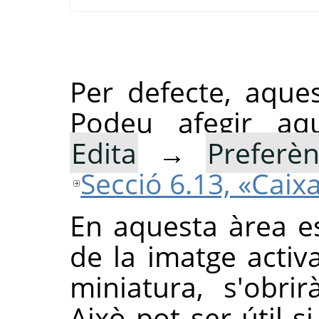
Per defecte, aque
Podeu afegir aqu
Edita
→
Preferèn
Secció 6.13, «Caix
En aquesta àrea e
de la imatge activa
miniatura, s'obri
Això pot ser útil s