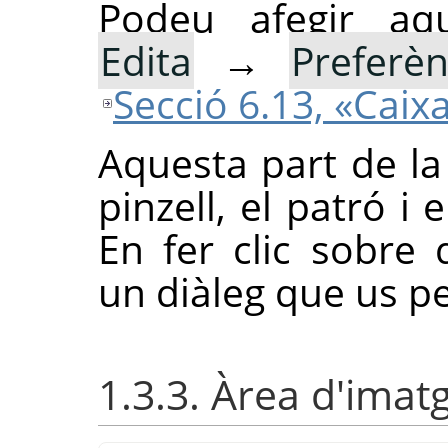
Podeu afegir aqu
Edita
→
Preferèn
Secció 6.13, «Caix
Aquesta part de la
pinzell, el patró i 
En fer clic sobre q
un diàleg que us p
1.3.3. Àrea d'imat