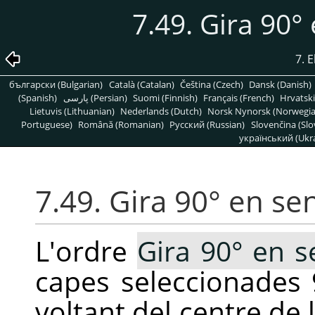
7.49. Gira 90° 
7. 
български (Bulgarian)
Català (Catalan)
Čeština (Czech)
Dansk (Danish)
(Spanish)
پارسی (Persian)
Suomi (Finnish)
Français (French)
Hrvatski
Lietuvis (Lithuanian)
Nederlands (Dutch)
Norsk Nynorsk (Norwegi
Portuguese)
Română (Romanian)
Pусский (Russian)
Slovenčina (Slo
український (Ukra
7.49. Gira 90° en sen
L'ordre
Gira 90° en se
capes seleccionades 9
voltant del centre de