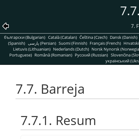
7.7
7. 
български (Bulgarian)
Català (Catalan)
Čeština (Czech)
Dansk (Danish)
(Spanish)
پارسی (Persian)
Suomi (Finnish)
Français (French)
Hrvatski
Lietuvis (Lithuanian)
Nederlands (Dutch)
Norsk Nynorsk (Norwegi
Portuguese)
Română (Romanian)
Pусский (Russian)
Slovenčina (Slo
український (Ukra
7.7. Barreja
7.7.1. Resum