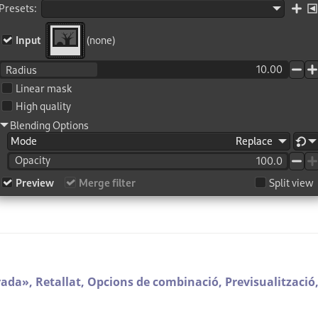
rada
»
,
Retallat,
Opcions de combinació,
Previsualització