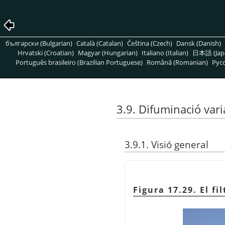
български (Bulgarian)
Català (Catalan)
Čeština (Czech)
Dansk (Danish)
Hrvatski (Croatian)
Magyar (Hungarian)
Italiano (Italian)
日本語 (Jap
Português brasileiro (Brazilian Portuguese)
Română (Romanian)
Pусс
3.9. Difuminació vari
3.9.1. Visió general
Figura 17.29. El f