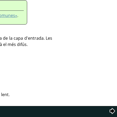
 comunes»
.
 de la capa d'entrada. Les
à el més difús.
 lent.