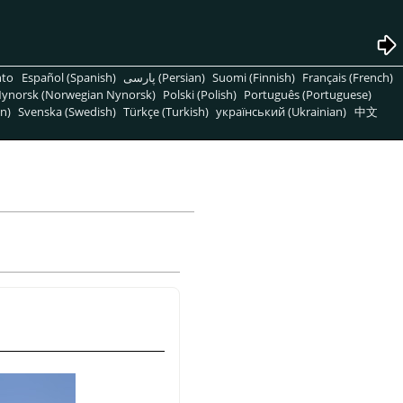
nto
Español (Spanish)
پارسی (Persian)
Suomi (Finnish)
Français (French)
ynorsk (Norwegian Nynorsk)
Polski (Polish)
Português (Portuguese)
n)
Svenska (Swedish)
Türkçe (Turkish)
український (Ukrainian)
中文