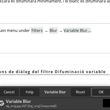
àscara es difuminarà mínimament, i el blanc es difuminarà a
e main menu under
Filters
→
Blur
→
Variable Blur…
.
ons de diàleg del filtre Difuminació variable