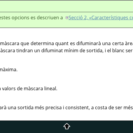
stes opcions es descriuen a
Secció 2, «Característiques
a màscara que determina quant es difuminarà una certa àrea
scara tindran un difuminat mínim de sortida, i el blanc ser
 màxima.
za valors de màscara lineal.
rarà una sortida més precisa i consistent, a costa de ser més