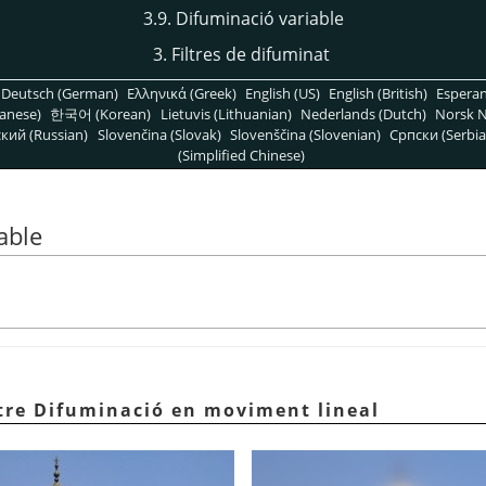
3.9. Difuminació variable
3. Filtres de difuminat
Deutsch (German)
Ελληνικά (Greek)
English (US)
English (British)
Espera
anese)
한국어 (Korean)
Lietuvis (Lithuanian)
Nederlands (Dutch)
Norsk N
кий (Russian)
Slovenčina (Slovak)
Slovenščina (Slovenian)
Српски (Serbia
(Simplified Chinese)
able
iltre Difuminació en moviment lineal