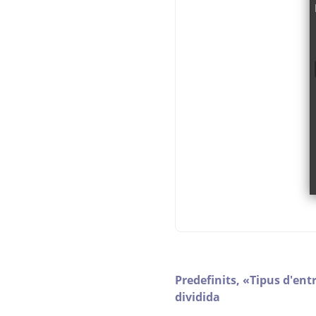
Predefinits,
«
Tipus d'ent
dividida