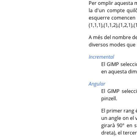
Per omplir aquesta ma
la d'un compte quilò
esquerre comencen a 
(1,1,1),(1,1,2),(1,2,1)
A més del nombre de
diversos modes que s
Incremental
El
GIMP
selecci
en aquesta dim
Angular
El
GIMP
selecc
pinzell.
El primer rang é
un angle on el 
girarà 90° en s
dreta), el terce