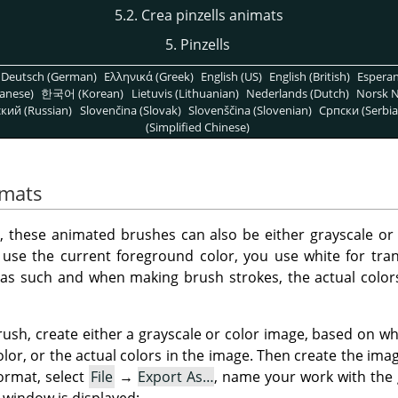
5.2. Crea pinzells animats
5. Pinzells
Deutsch (German)
Ελληνικά (Greek)
English (US)
English (British)
Espera
anese)
한국어 (Korean)
Lietuvis (Lithuanian)
Nederlands (Dutch)
Norsk N
кий (Russian)
Slovenčina (Slovak)
Slovenščina (Slovenian)
Српски (Serbia
(Simplified Chinese)
imats
s, these animated brushes can also be either grayscale or 
 use the current foreground color, you use white for tra
as such and when making brush strokes, the actual colors
ush, create either a grayscale or color image, based on w
lor, or the actual colors in the image. Then create the ima
ormat, select
File
→
Export As…
, name your work with the 
 window is displayed: