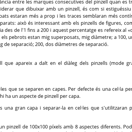
tància entre les marques consecutives del pinzell quan es t
derar que dibuixar amb un pinzell, és com si estiguéssiu 
pats estaran més a prop i les traces semblaran més contínue
arats: això és interessant amb els pinzells de figures, co
ia des de l'1 fins a 200 i aquest percentatge es refereix al
«
, els pebrots estan mig superposats, mig diàmetre; a 100, 
ig de separació; 200, dos diàmetres de separació.
l que apareix a dalt en el diàleg dels pinzells (mode gra
·les que se separen en capes. Per defecte és una cel·la per
hi ha un aspecte de pinzell per capa.
una gran capa i separar-la en cel·les que s'utilitzaran p
n pinzell de 100x100 píxels amb 8 aspectes diferents. Po