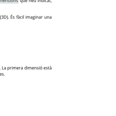
mensions
que heu indicat,
(3D). És fàcil imaginar una
. La primera dimensió està
es.