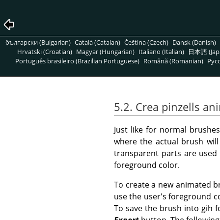
български (Bulgarian)
Català (Catalan)
Čeština (Czech)
Dansk (Danish)
Hrvatski (Croatian)
Magyar (Hungarian)
Italiano (Italian)
日本語 (Jap
Português brasileiro (Brazilian Portuguese)
Română (Romanian)
Pусс
5.2. Crea pinzells an
Just like for normal brushe
where the actual brush will
transparent parts are used 
foreground color.
To create a new animated br
use the user's foreground co
To save the brush into gih f
Export
button. The following