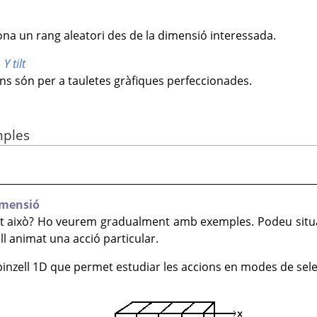
ona un rang aleatori des de la dimensió interessada.
t,
Y tilt
s són per a tauletes gràfiques perfeccionades.
mples
imensió
 tot això? Ho veurem gradualment amb exemples. Podeu sit
l animat una acció particular.
ell 1D que permet estudiar les accions en modes de selecc