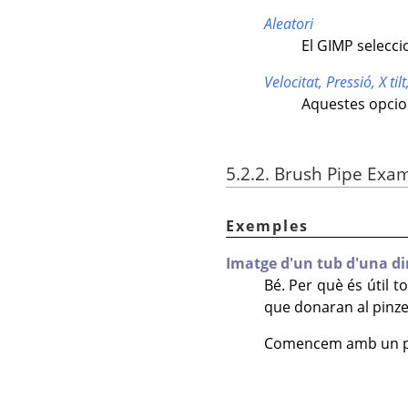
Aleatori
El
GIMP
selecci
Velocitat,
Pressió,
X til
Aquestes opcion
5.2.2. Brush Pipe Exa
Exemples
Imatge d'un tub d'una d
Bé. Per què és útil
que donaran al pinzel
Comencem amb un pinz