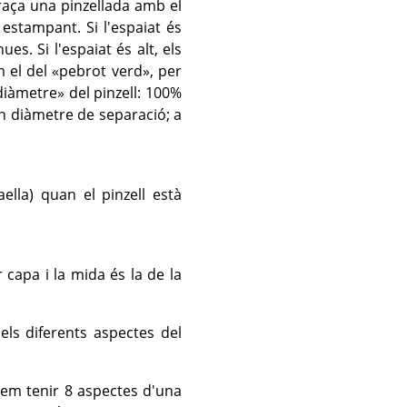
raça una pinzellada amb el
estampant. Si l'espaiat és
s. Si l'espaiat és alt, els
m el del
«
pebrot verd
»
, per
diàmetre
»
del pinzell: 100%
un diàmetre de separació; a
ella) quan el pinzell està
 capa i la mida és la de la
els diferents aspectes del
dem tenir 8 aspectes d'una