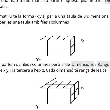
a una matriu informàtica a partir d'aquesta pila amb les
Di
atre.
matriu té la forma (x,y,z) per a una taula de 3 dimensions 
per, és una taula amb files i columnes
parlem de files i columnes però sí de
Dimensions
i
Rangs
l'eix y, i la tercera a l'eix z. Cada dimensió té rangs de les cel·l