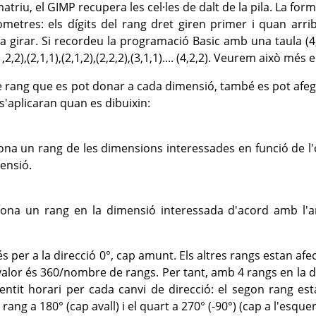
triu, el GIMP recupera les cel·les de dalt de la pila. La for
metres: els dígits del rang dret giren primer i quan arri
girar. Si recordeu la programació Basic amb una taula (4,2
,(1,2,2),(2,1,1),(2,1,2),(2,2,2),(3,1,1).... (4,2,2). Veurem això
 rang que es pot donar a cada dimensió, també es pot afe
'aplicaran quan es dibuixin:
ona un rang de les dimensions interessades en funció de l'
ensió.
iona un rang en la dimensió interessada d'acord amb l'
s per a la direcció 0°, cap amunt. Els altres rangs estan afect
valor és 360/nombre de rangs. Per tant, amb 4 rangs en la di
entit horari per cada canvi de direcció: el segon rang est
r rang a 180° (cap avall) i el quart a 270° (-90°) (cap a l'esquer