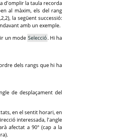
ma d'omplir la taula recorda
ben al màxim, els del rang
,2), la següent successió:
 més endavant amb un exemple.
gir un mode
Selecció
. Hi ha
ordre dels rangs que hi ha
angle de desplaçament del
ats, en el sentit horari, en
recció interessada, l'angle
arà afectat a 90° (cap a la
ra).