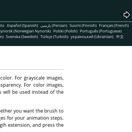
nto
Español (Spanish)
پارسی (Persian)
Suomi (Finnish)
Français (French)
ynorsk (Norwegian Nynorsk)
Polski (Polish)
Português (Portuguese)
n)
Svenska (Swedish)
Türkçe (Turkish)
український (Ukrainian)
中文
color. For grayscale images,
nsparency. For color images,
 will be used instead of the
hether you want the brush to
ges for your animation steps.
gih extension, and press the