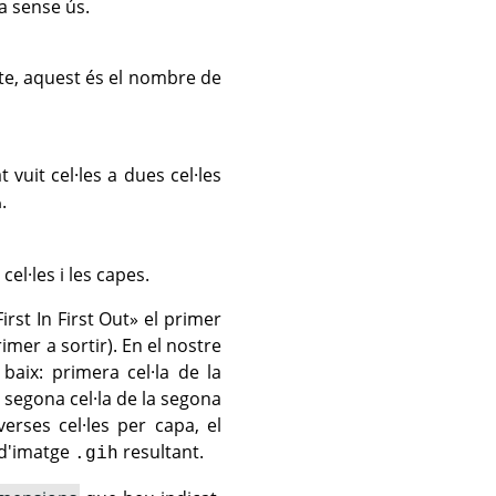
a sense ús.
cte, aquest és el nombre de
vuit cel·les a dues cel·les
.
a
l·les i les capes.
irst In First Out» el primer
rimer a sortir). En el nostre
aix: primera cel·la de la
 segona cel·la de la segona
erses cel·les per capa, el
 d'imatge
resultant.
.gih