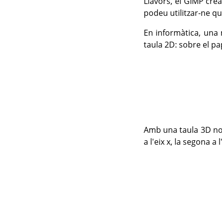
Llavors, el GIMP cre
podeu utilitzar-ne qu
En informàtica, una 
taula 2D: sobre el pa
Amb una taula 3D no 
a l'eix x, la segona a 