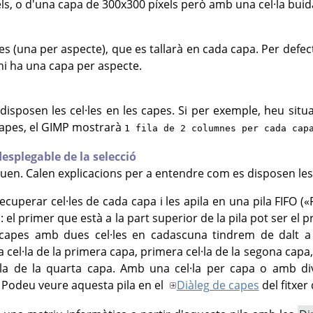
ls, o d'una capa de 300x300 píxels però amb una cel·la buid
es (una per aspecte), que es tallarà en cada capa. Per defe
i ha una capa per aspecte.
sposen les cel·les en les capes. Si per exemple, heu situat 
capes, el GIMP mostrarà
1 fila de 2 columnes per cada cap
splegable de la selecció
en. Calen explicacions per a entendre com es disposen les ce
uperar cel·les de cada capa i les apila en una pila FIFO («F
 el primer que està a la part superior de la pila pot ser el p
apes amb dues cel·les en cadascuna tindrem de dalt a b
cel·la de la primera capa, primera cel·la de la segona capa,
l·la de la quarta capa. Amb una cel·la per capa o amb div
. Podeu veure aquesta pila en el
Diàleg de capes
del fitxer