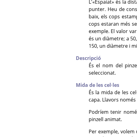
L'
«
Espaiat
»
és la dis
punter. Heu de consi
baix, els cops estam
cops estaran més sep
exemple. El valor var
és un diàmetre; a 50
150, un diàmetre i m
Descripció
És el nom del pinzel
seleccionat.
Mida de les cel·les
És la mida de les cel
capa. Llavors només 
Podríem tenir només 
pinzell animat.
Per exemple, volem u