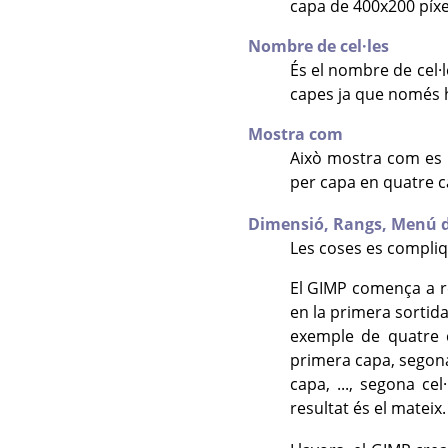
capa de 400x200 píxe
Nombre de cel·les
És el nombre de cel·l
capes ja que només h
Mostra com
Això mostra com es di
per capa en quatre 
Dimensió,
Rangs,
Menú de
Les coses es compliqu
El GIMP comença a rec
en la primera sortida:
exemple de quatre c
primera capa, segona 
capa, ..., segona ce
resultat és el mateix