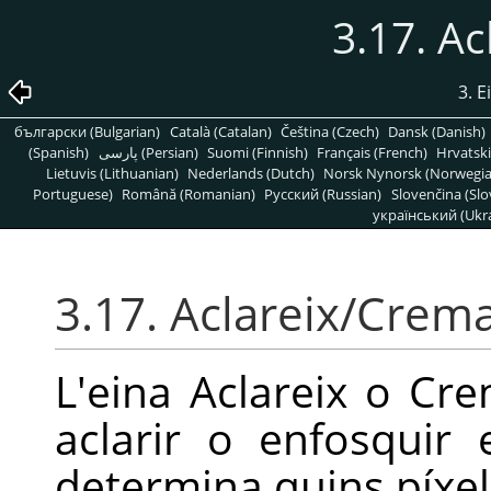
3.17. A
3. E
български (Bulgarian)
Català (Catalan)
Čeština (Czech)
Dansk (Danish)
(Spanish)
پارسی (Persian)
Suomi (Finnish)
Français (French)
Hrvatski
Lietuvis (Lithuanian)
Nederlands (Dutch)
Norsk Nynorsk (Norwegi
Portuguese)
Română (Romanian)
Pусский (Russian)
Slovenčina (Slo
український (Ukra
3.17. Aclareix/Crem
L'eina Aclareix o Crem
aclarir o enfosquir 
determina quins píxel