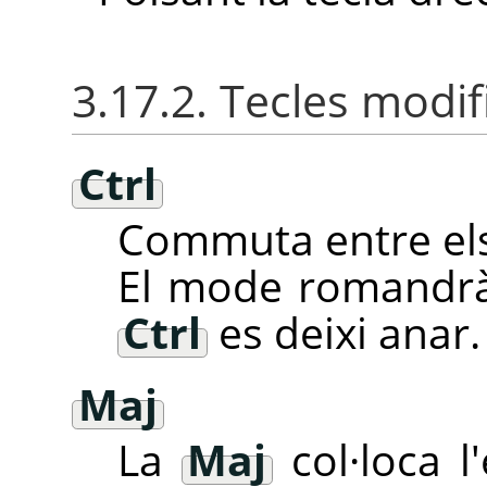
3.17.2. Tecles modi
Ctrl
Commuta entre els
El mode romandrà 
Ctrl
es deixi anar.
Maj
La
Maj
col·loca l