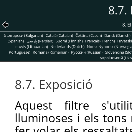
8.7.
8. E
български (Bulgarian)
Català (Catalan)
Čeština (Czech)
Dansk (Danish)
(Spanish)
پارسی (Persian)
Suomi (Finnish)
Français (French)
Hrvatski
Lietuvis (Lithuanian)
Nederlands (Dutch)
Norsk Nynorsk (Norwegi
Portuguese)
Română (Romanian)
Pусский (Russian)
Slovenčina (Slo
український (Ukra
8.7. Exposició
Aquest filtre s'ut
lluminoses i els tons
fer volar els ressalta