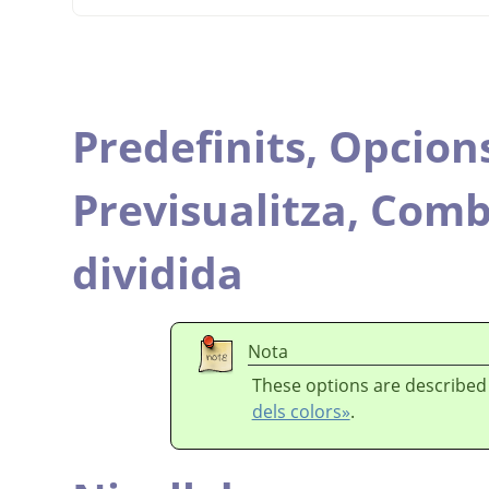
Predefinits,
Opcions
Previsualitza,
Combi
dividida
Nota
These options are described
dels colors»
.