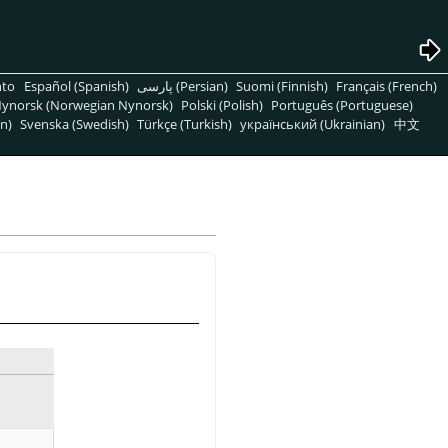
nto
Español (Spanish)
پارسی (Persian)
Suomi (Finnish)
Français (French)
ynorsk (Norwegian Nynorsk)
Polski (Polish)
Português (Portuguese)
n)
Svenska (Swedish)
Türkçe (Turkish)
український (Ukrainian)
中文