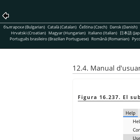
български (Bulgarian)
Català (Catalan)
Čeština (Czech)
Dansk (Danish)
Hrvatski (Croatian)
Magyar (Hungarian)
Italiano (Italian)
日本語 (Jap
Português brasileiro (Brazilian Portuguese)
Română (Romanian)
Pусс
12.4. Manual d'usuar
Figura 16.237. El 