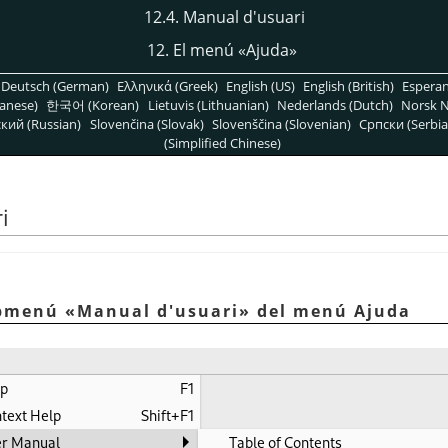
12.4. Manual d'usuari
12. El menú
«
Ajuda
»
Deutsch (German)
Ελληνικά (Greek)
English (US)
English (British)
Espera
anese)
한국어 (Korean)
Lietuvis (Lithuanian)
Nederlands (Dutch)
Norsk N
кий (Russian)
Slovenčina (Slovak)
Slovenščina (Slovenian)
Српски (Serbia
(Simplified Chinese)
i
submenú
«
Manual d'usuari
»
del menú Ajuda